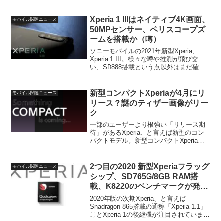
Galaxy S22シリーズ。すでにいくつかの
噂情報はでてきていますが、まだ信頼性
の高い情報はほとんどありません。そ
Xperia 1 IIIはネイティブ4K画面、
モバイル関連ニュース
ん...
50MPセンサー、ペリスコープズ
ームを搭載か（噂）
ソニーモバイルの2021年新型Xperia、
Xperia 1 III。様々な噂や推測が飛び交
い、SD888搭載という点以外はまだ確実
な情報はほぼ皆無といった状態となって
います。そんなXperia 1 IIIですが、今
回、Twitter上のリ...
新型コンパクトXperiaが4月にリ
モバイル関連ニュース
リース？謎のティザー画像がリー
ク
一部のユーザーより根強い「リリース期
待」があるXperia、と言えば新型のコン
パクトモデル。新型コンパクトXperiaに
ついてはこれまで何度も噂情報がでてき
ていますが、噂レベル以上の信ぴょう性
のある情報はほとんどなく、結局2021年
2つ目の2020 新型Xperiaフラッグ
モバイル関連ニュース
前半のX...
シップ、SD765G/8GB RAM搭
載、K8220のベンチマークが発見
か
2020年版の次期Xperia、と言えば
Snadragon 865搭載の通称「Xperia 1.1」
ことXperia 1の後継機が注目されていま