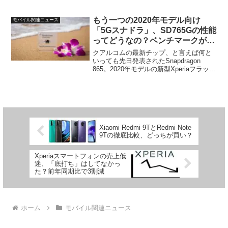
す。一方、今回「フラッグシップ」なが
ら「ミッドレンジ」の可能性のある、２
つめの新型Xperiaモ...
もう一つの2020年モデル向け
モバイル関連ニュース
「5Gスナドラ」、SD765Gの性能
ってどうなの？ベンチマークが初
発見
クアルコムの最新チップ、と言えば何と
いっても先日発表されたSnapdragon
865。2020年モデルの新型Xperiaフラッグ
シップ（仮名Xperia 1.1）やGalaxy S11シ
リーズ、そして国内だとAQUOS R4やそ
の他複数の...
Xiaomi Redmi 9TとRedmi Note
9Tの徹底比較、どっちが買い？
Xperiaスマートフォンの売上低
迷、「底打ち」はしてなかっ
た？前年同期比で3割減
ホーム
モバイル関連ニュース