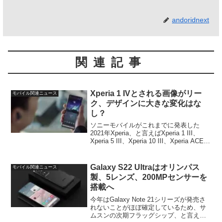
andoridnext
関連記事
Xperia 1 IVとされる画像がリー
モバイル関連ニュース
ク、デザインに大きな変化はな
し？
ソニーモバイルがこれまでに発表した
2021年Xperia、と言えばXperia 1 III、
Xperia 5 III、Xperia 10 III、Xperia ACE II
の4モデル。今年後半に新型Xperiaの発
表・リリースがあるのかは現...
Galaxy S22 Ultraはオリンパス
モバイル関連ニュース
製、5レンズ、200MPセンサーを
搭載へ
今年はGalaxy Note 21シリーズが発売さ
れないことがほぼ確定しているため、サ
ムスンの次期フラッグシップ、と言えば