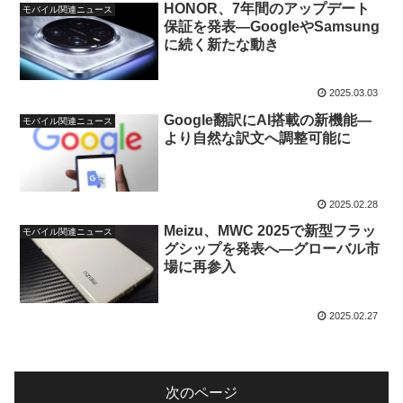
HONOR、7年間のアップデート
モバイル関連ニュース
保証を発表—GoogleやSamsung
に続く新たな動き
2025.03.03
Google翻訳にAI搭載の新機能—
モバイル関連ニュース
より自然な訳文へ調整可能に
2025.02.28
Meizu、MWC 2025で新型フラッ
モバイル関連ニュース
グシップを発表へ—グローバル市
場に再参入
2025.02.27
次のページ