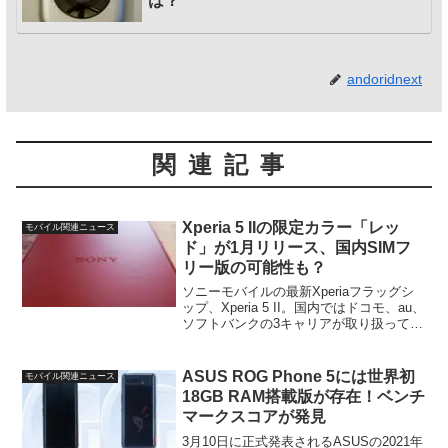
は？
andoridnext
関連記事
Xperia 5 IIの限定カラー「レッ
モバイル関連ニュース
ド」が1月リリース、国内SIMフ
リー版の可能性も？
ソニーモバイルの最新Xperiaフラッグシ
ップ、Xperia 5 II。国内ではドコモ、au、
ソフトバンクの3キャリアが取り扱ってお
り、今冬春モデルのハイエンドモデルと
しては一番の売れ筋といった印象。一
方、このXperia 5 IIについて...
ASUS ROG Phone 5には世界初
モバイル関連ニュース
18GB RAM搭載版が存在！ベンチ
マークスコアが発見
3月10日に正式発表されるASUSの2021年