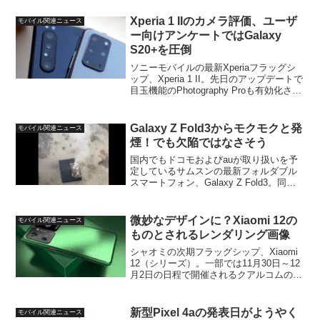
各メーカーが深刻なクアルコム製チップ
の供給問題に直面しているという報道を
Xperia 1 IIのカメラ評価、ユーザ
モバイル関連ニュース
よく見かけ、こ...
ー向けアンケートではGalaxy
S20+を圧倒
ソニーモバイルの最新Xperiaフラッグシ
ップ、Xperia 1 II。先日のアップデートで
目玉機能のPhotography Proも有効化さ
れ、新型Xperiaとしては久々になかなか
のカメラ評価を受けている、といった印
象です。そんな中、海...
Galaxy Z Fold3からモクモクと発
モバイル関連ニュース
煙！でも欠陥ではなさそう
国内でもドコモおよびauが取り扱いを予
定しているサムスンの最新フォルダブル
スマートフォン、Galaxy Z Fold3。同モ
デルの海外ユーザーよりちょっと気にな
る「発煙」の報告が上がっていました。
ご覧のようにセカンダリースクリーンの
微妙なデザインに？Xiaomi 12の
モバイル関連ニュース
真ん中の...
ものとされるレンダリング画像
シャオミの次期フラッグシップ、Xiaomi
12（シリーズ）。一部では11月30日～12
月2日の日程で開催されるクアルコムの
Tech SummitでSnapdragon 898発表直後
に正式発表されるという噂もあり、少な
くとも同月中にリリー...
新型Pixel 4aの発表日がようやく
モバイル関連ニュース