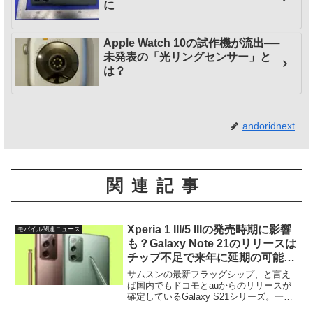
に
Apple Watch 10の試作機が流出──
未発表の「光リングセンサー」と
は？
andoridnext
関連記事
Xperia 1 III/5 IIIの発売時期に影響
モバイル関連ニュース
も？Galaxy Note 21のリリースは
チップ不足で来年に延期の可能性
大
サムスンの最新フラッグシップ、と言え
ば国内でもドコモとauからのリリースが
確定しているGalaxy S21シリーズ。一
方、ここ最近、サムスンをはじめとする