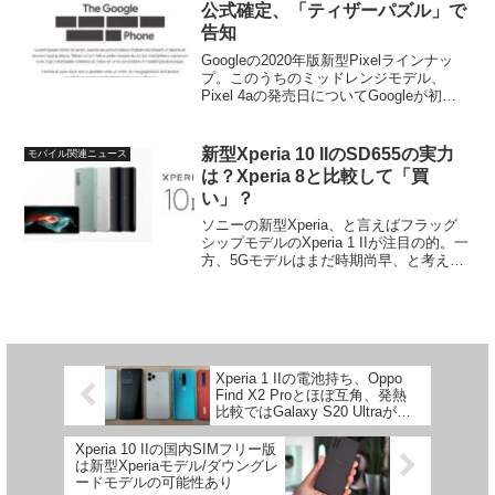
公式確定、「ティザーパズル」で
告知
Googleの2020年版新型Pixelラインナッ
プ。このうちのミッドレンジモデル、
Pixel 4aの発売日についてGoogleが初め
ての公式ティザー情報を提供していまし
た。以下はGoogleストア上にあるページ
の一つ。ご覧のように何か所か...
新型Xperia 10 IIのSD655の実力
モバイル関連ニュース
は？Xperia 8と比較して「買
い」？
ソニーの新型Xperia、と言えばフラッグ
シップモデルのXperia 1 IIが注目の的。一
方、5Gモデルはまだ時期尚早、と考える
方も多いのか、ドコモ春夏モデル発表後
の反応を見ていると新型ミッドレンジの
Xperia 10 IIに対する関心も...
Xperia 1 IIの電池持ち、Oppo
Find X2 Proとほぼ互角、発熱
比較ではGalaxy S20 Ultraが圧
倒的に優秀
Xperia 10 IIの国内SIMフリー版
は新型Xperiaモデル/ダウングレ
ードモデルの可能性あり