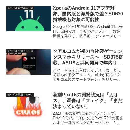
国内版のリリースがあるとしてもそれが
判明するのはまだだいぶ...
XperiaのAndroid 11アプデ対
モバイル関連ニュース
象、国内版と海外版で差？SD630
搭載機も対象の可能性
Googleの2021年最新OS、Android 11。先
日、国内ではドコモがアップデート対象
機種を発表し、数日前にはシャープも
AQUOSの対象機種を公式サイト上に掲載
していました。そんな中、まだ未発表の
Xperia向けのAndroid 1...
クアルコムが初の自社製ゲーミン
モバイル関連ニュース
グスマホをリリースへ－SD875搭
載、ASUSと共同開発で年内リリ
ースの可能性も
スマートフォン向けチップメーカーとし
て知られるクアルコム。同社が初の「ク
アルコム製スマートフォン」をリリース
する可能性がでてきたようです。XDAが
台湾メディア、DIGITIMESの情報として
伝えたもので、クアルコムは現在、
新型Pixel 5の開発状況は「カオ
モバイル関連ニュース
Snapdrago...
ス」、画像は「フェイク」「まだ
決まっていない」
2020年版の新型Pixelフラッグシップ、
Pixel 5 (シリーズ)。先にPixel 5 XLの画像
および一部スペックがリークした、とい
う情報をお伝えしたばかり。ところが、