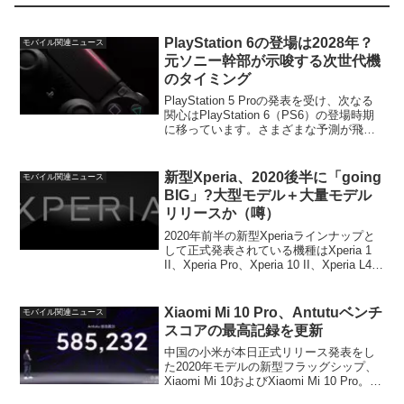
PlayStation 6の登場は2028年？
モバイル関連ニュース
元ソニー幹部が示唆する次世代機
のタイミング
PlayStation 5 Proの発表を受け、次なる
関心はPlayStation 6（PS6）の登場時期
に移っています。さまざまな予測が飛び
交う中、ソニーの元幹部である吉田修平
氏が、PS6は2028年ごろになる可能性が
高いとの見解を示しました。
新型Xperia、2020後半に「going
モバイル関連ニュース
BIG」?大型モデル＋大量モデル
リリースか（噂）
2020年前半の新型Xperiaラインナップと
して正式発表されている機種はXperia 1
II、Xperia Pro、Xperia 10 II、Xperia L4の
4モデル。うち、今のところ国内リリース
が確定しているのはXperia 1 ...
Xiaomi Mi 10 Pro、Antutuベンチ
モバイル関連ニュース
スコアの最高記録を更新
中国の小米が本日正式リリース発表をし
た2020年モデルの新型フラッグシップ、
Xiaomi Mi 10およびXiaomi Mi 10 Pro。グ
ローバル版の発表は2月23日とのことで、