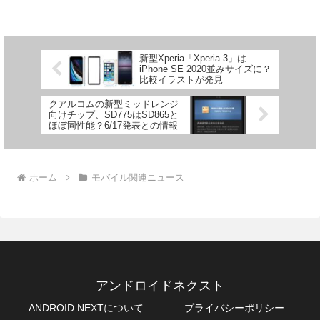
この一連の情報の信ぴょう性がかなり怪
しく、さらにこの次期Pixe...
新型Xperia「Xperia 3」は
iPhone SE 2020並みサイズに？
比較イラストが発見
クアルコムの新型ミッドレンジ
向けチップ、SD775はSD865と
ほぼ同性能？6/17発表との情報
ホーム
モバイル関連ニュース
アンドロイドネクスト
ANDROID NEXTについて
プライバシーポリシー