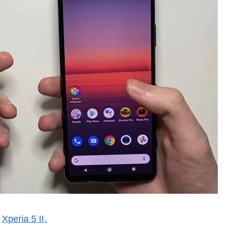
、
Xperia 5 II
。