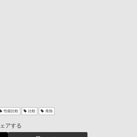
性能比較
比較
発熱
ェアする