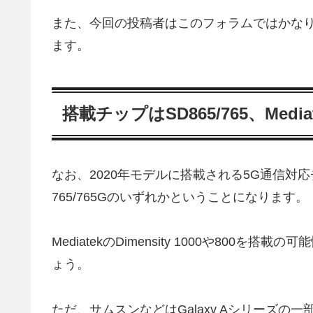
また、今回の投稿者はこのフォラムではかな
ます。
搭載チップはSD865/765、Med
なお、2020年モデルに搭載される5G通信対応チッ
765/765Gのいずれかということになります。
MediatekのDimensity 1000や80
ょう。
ただ、サムスンなどはGalaxy Aシリーズの一部ミ