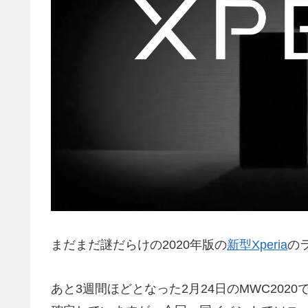
まだまだ謎だらけの2020年版の
新型Xperia
の
あと3週間ほどとなった2月24日のMWC2020