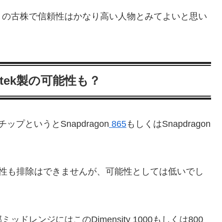
りの古株で信頼性はかなり高い人物とみてよいと思い
iatek製の可能性も？
プというとSnapdragon
865
もしくはSnapdragon
0を搭載の可能性も排除はできませんが、可能性としては低いでし
ッドレンジにはこのDimensity 1000もしくは800