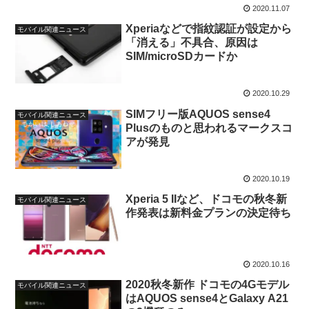
2020.11.07
Xperiaなどで指紋認証が設定から
モバイル関連ニュース
「消える」不具合、原因は
SIM/microSDカードか
2020.10.29
SIMフリー版AQUOS sense4
モバイル関連ニュース
Plusのものと思われるマークスコ
アが発見
2020.10.19
Xperia 5 IIなど、ドコモの秋冬新
モバイル関連ニュース
作発表は新料金プランの決定待ち
2020.10.16
2020秋冬新作 ドコモの4Gモデル
モバイル関連ニュース
はAQUOS sense4とGalaxy A21