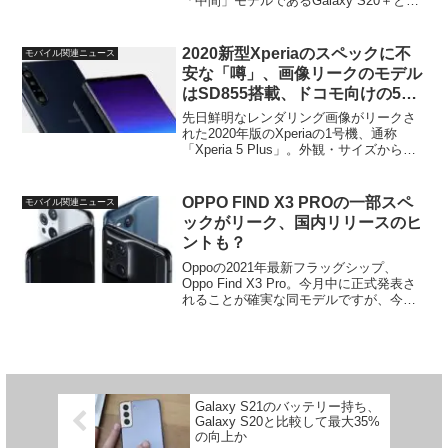
「中間」モデルであるGalaxy S20＋と
iPhone 11 ProおよびPixel 4のカメラ比較
動画がYoutube上に投稿されていました。
ナ...
2020新型Xperiaのスペックに不
モバイル関連ニュース
安な「噂」、画像リークのモデル
はSD855搭載、ドコモ向けの5G
モデル?
先日鮮明なレンダリング画像がリークさ
れた2020年版のXperiaの1号機、通称
「Xperia 5 Plus」。外観・サイズからす
るとXperia 1の後継機（Xpeira 1.1?
Xperia 1 2020?）となりそうなので、この
「X...
OPPO FIND X3 PROの一部スペ
モバイル関連ニュース
ックがリーク、国内リリースのヒ
ントも？
Oppoの2021年最新フラッグシップ、
Oppo Find X3 Pro。今月中に正式発表さ
れることが確実な同モデルですが、今
回、一部のスペック情報が判明した模様
です。Slashleakに投稿されていたもの
で、元はOppoのクラウド・リモー...
Galaxy S21のバッテリー持ち、
Galaxy S20と比較して最大35%
の向上か