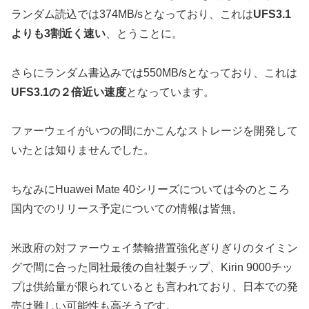
ランダム読込では374MB/sとなっており、これは
UFS3.1
よりも3割近く速い
、とうことに。
さらにランダム書込みでは550MB/sとなっており、これは
UFS3.1の２倍近い速度
となっています。
ファーウェイがいつの間にかこんなストレージを開発して
いたとは知りませんでした。
ちなみにHuawei Mate 40シリーズについては今のところ
国内でのリリース予定についての情報は皆無。
米政府の対ファーウェイ禁輸措置強化ぎりぎりのタイミン
グで間に合った同社最後の自社製チップ、Kirin 9000チッ
プは供給量が限られているとも言われており、日本での発
売は難しい可能性も高そうです。