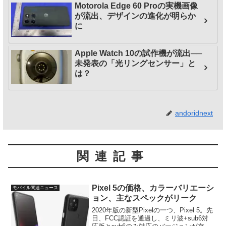
Motorola Edge 60 Proの実機画像
が流出、デザインの進化が明らか
に
Apple Watch 10の試作機が流出──
未発表の「光リングセンサー」と
は？
andoridnext
関連記事
Pixel 5の価格、カラーバリエーシ
モバイル関連ニュース
ョン、主なスペックがリーク
2020年版の新型Pixelの一つ、Pixel 5。先
日、FCC認証を通過し、ミリ波+sub6対