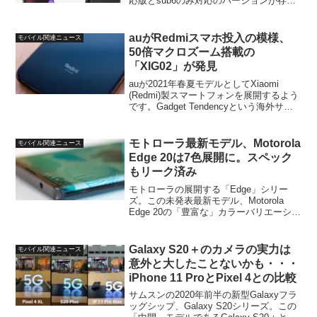
応版とsub6のみ対応のバージョンが存在
し、日本国内版は後者となる、という件
についてお伝えしました。そんなPixel 5
について今回、価格、カラ...
auがRedmiスマホ投入の模様、
モバイル関連ニュース
50倍マクロズーム搭載の
「XIG02」が発見
auが2021年春夏モデルとしてXiaomi
(Redmi)製スマートフォンを展開するよう
です。Gadget Tendencyという海外サイ
トがMIUIのコード内から発見された情報
として伝えたもの。左の端末「BILOVA」
の正体は不明ですが...
モトローラ最新モデル、Motorola
モバイル関連ニュース
Edge 20は7色展開に。スペック
もリーク済み
モトローラの展開する「Edge」シリー
ズ。この未発表最新モデル、Motorola
Edge 20の「豊富な」カラーバリエーショ
ンがリークされていました。情報の信頼
性ではほぼ100％のEvan Blass氏からの
ものなので、今回の情報も信ぴょ...
Galaxy S20＋のカメラの実力は
モバイル関連ニュース
意外と大したことないかも・・・
iPhone 11 ProとPixel 4との比較
サムスンの2020年前半の新型Galaxyフラ
ッグシップ、Galaxy S20シリーズ。この