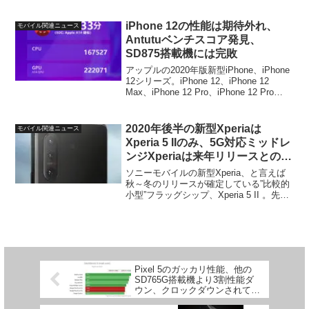
いう点ではXperia 1 II並みの高さ。そんな
Find X2 Proの新色の画像が複数リークさ
れていま...
iPhone 12の性能は期待外れ、
モバイル関連ニュース
Antutuベンチスコア発見、
SD875搭載機には完敗
アップルの2020年版新型iPhone、iPhone
12シリーズ。iPhone 12、iPhone 12
Max、iPhone 12 Pro、iPhone 12 Pro
Maxの4モデルで展開になると言われてい
ますが、いずれのモデルも搭載...
2020年後半の新型Xperiaは
モバイル関連ニュース
Xperia 5 IIのみ、5G対応ミッドレ
ンジXperiaは来年リリースとの情
報
ソニーモバイルの新型Xperia、と言えば
秋～冬のリリースが確定している”比較的
小型”フラッグシップ、Xperia 5 II 。先
日、ドコモ版SO-52Aのベンチマークスコ
アも発見され、国内でのリリースも確実
となっています。一方、噂レベルで...
Pixel 5のガッカリ性能、他の
SD765G搭載機より3割性能ダ
ウン、クロックダウンされてい
る可能性大？