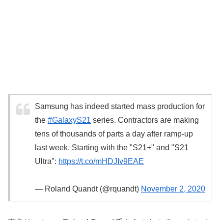
Samsung has indeed started mass production for
the
#GalaxyS21
series. Contractors are making
tens of thousands of parts a day after ramp-up
last week. Starting with the "S21+" and "S21
Ultra":
https://t.co/mHDJIv9EAE
— Roland Quandt (@rquandt)
November 2, 2020