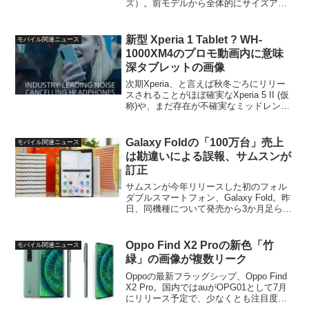
ズ）。前モデルから全体的にサイズアッ
プをし、Galaxy S20、Galaxy S20+、
Galaxy 20 Ultraと前モデルからは若干異
なるラインナッ...
新型 Xperia 1 Tablet ? WH-
モバイル関連ニュース
1000XM4のプロモ動画内に意味
深タブレットの画像
次期Xperia、と言えば秋冬ごろにリリー
スされることがほぼ確実なXperia 5 II (仮
称)や、まだ存在が不確実なミッドレンジ
のXperia 10 II Plusなど。一方、ソニーは
近々高級ワイヤレスヘッドフォン、WH-
1000XM4...
Galaxy Foldの「100万台」売上
モバイル関連ニュース
は勘違いによる誤報、サムスンが
訂正
サムスンが今年リリースした初のフォル
ダブルスマートフォン、Galaxy Fold。昨
日、同機種について発売から3か月足らず
で100万台の出荷台数に達した、という件
についてお伝えしましたが、どうやらこ
れは「誤報」だったようです。この
Oppo Find X2 Proの新色「竹
モバイル関連ニュース
「Gala...
緑」の画像が複数リーク
Oppoの最新フラッグシップ、Oppo Find
X2 Pro。国内ではauがOPG01として7月
にリリース予定で、少なくとも注目度と