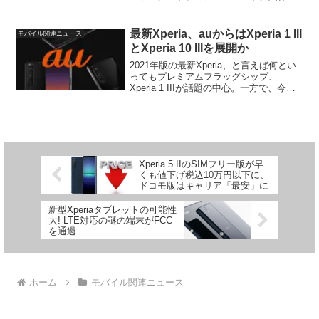
ついてほぼ確実なのはSD865搭載で5G通
信対応、という点くらいであとはほとん
どが噂レベルの情報。また、ラインナッ
最新Xperia、auからはXperia 1 III
モバイル関連ニュース
プについ...
とXperia 10 IIIを展開か
2021年版の最新Xperia、と言えば何とい
ってもプレミアムフラッグシップ、
Xperia 1 IIIが話題の中心。一方で、今年
は恒例の2月末のXperiaフラッグシップの
発表がなく、リリースは春の終わりか初
夏までずれ込み、ミッドレンジのX...
Xperia 5 IIのSIMフリー版が早
くも値下げ税込10万円以下に、
ドコモ版はキャリア「最安」に
新型Xperiaタブレットの可能性
大! LTE対応の謎の端末がFCC
を通過
ホーム
モバイル関連ニュース