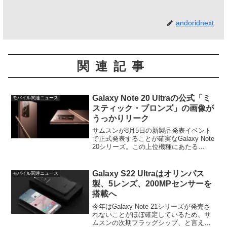
andoridnext
関連記事
Galaxy Note 20 Ultraの公式「ミ
モバイル関連ニュース
スティック・ブロンズ」の画像が
うっかりリーク
サムスンが8月5日の新製品発表イベント
で正式発表することが確実なGalaxy Note
20シリーズ。この上位機種にあたる
Galaxy Note 20 Ultraの公式とされるレン
ダリング画像がリークされたようです。
XDAの有名リーカー、M...
Galaxy S22 Ultraはオリンパス
モバイル関連ニュース
製、5レンズ、200MPセンサーを
搭載へ
今年はGalaxy Note 21シリーズが発売さ
れないことがほぼ確定しているため、サ
ムスンの次期フラッグシップ、と言えば