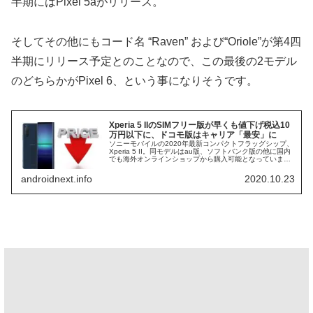
半期にはPixel 5aがリリース。
そしてその他にもコード名 “Raven” および“Oriole”が第4四
半期にリリース予定とのことなので、この最後の2モデル
のどちらかがPixel 6、という事になりそうです。
Xperia 5 IIのSIMフリー版が早くも値下げ税込10
万円以下に、ドコモ版はキャリア「最安」に
ソニーモバイルの2020年最新コンパクトフラッグシップ、
Xperia 5 II。同モデルはau版、ソフトバンク版の他に国内
でも海外オンラインショップから購入可能となっていま
す。そして今回、このXperia 5 IIの香港版、XQ-AS72が...
androidnext.info
2020.10.23