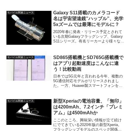
Galaxy S22シリーズ。すでにいくつかの
噂情報はでてきていますが、まだ信頼性
の高い情報はほとんどありません。そ
Galaxy S11搭載のカメラコード
モバイル関連ニュース
ん...
名は宇宙望遠鏡”ハッブル”、光学
5xズームでは最薄にモデルに？
2020年春に発表・リリース予定とされて
いる次期Galaxyフラッグシップ、Galaxy
S11シリーズ。有名リーカーより様々なリ
ーク情報がでてきており、どうやらこの
Galaxy S11シリーズの前モデルからの最
大の進化点は「カメラ」となり...
SD865搭載機とSD765G搭載機で
モバイル関連ニュース
はアプリ起動速度はこんなに違
う！比較動画
日本では5G元年と言われる今年、複数の
5G通信対応モデルがリリースされまし
た。一方、Huawei製スマートフォンを除
いた今年のモデルで5G通信対応のAndroid
スマートフォン、というと必然的に
Snapdragon 865搭載機かSnapd...
新型Xperiaの電池容量、「無印」
モバイル関連ニュース
は4200mAh、7.2インチ「プレミ
アム」は4500mAhか
ここのところ、興味深い情報が立て続け
にでてきている2020年版の新型Xperia。
フラッグシップモデルのスペック関係に