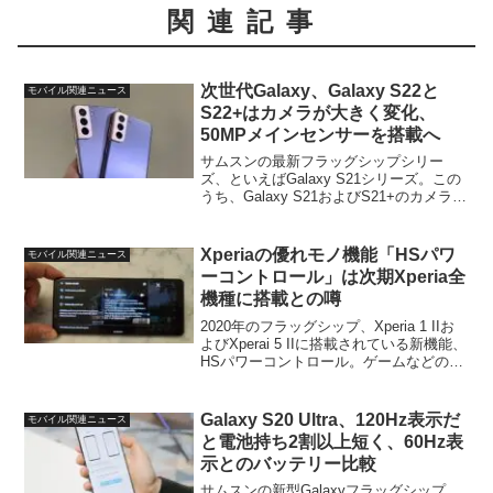
関連記事
次世代Galaxy、Galaxy S22と
モバイル関連ニュース
S22+はカメラが大きく変化、
50MPメインセンサーを搭載へ
サムスンの最新フラッグシップシリー
ズ、といえばGalaxy S21シリーズ。この
うち、Galaxy S21およびS21+のカメラは
前世代モデル、S20とS20+から基本的な
ハードウェア構成は同じです。一方、次
世代モデルとなるGalaxy S...
Xperiaの優れモノ機能「HSパワ
モバイル関連ニュース
ーコントロール」は次期Xperia全
機種に搭載との噂
2020年のフラッグシップ、Xperia 1 IIお
よびXperai 5 IIに搭載されている新機能、
HSパワーコントロール。ゲームなどの特
定アプリ使用時にバッテリーをバイパス
して電源供給するとこで発熱やバッテリ
ー劣化を防ぐと言う機能で、個...
Galaxy S20 Ultra、120Hz表示だ
モバイル関連ニュース
と電池持ち2割以上短く、60Hz表
示とのバッテリー比較
サムスンの新型Galaxyフラッグシップ、