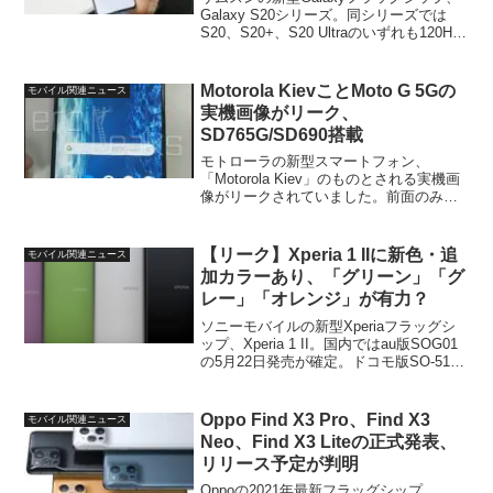
Galaxy S20シリーズ。同シリーズでは
S20、S20+、S20 Ultraのいずれも120Hz
リフレッシュレートに対応しています
（FHD+）。この120Hzリフレッシュレー
ト、単純に言えば60...
Motorola KievことMoto G 5Gの
モバイル関連ニュース
実機画像がリーク、
SD765G/SD690搭載
モトローラの新型スマートフォン、
「Motorola Kiev」のものとされる実機画
像がリークされていました。前面のみの
画像ですが、カメラの穴やアイコンサイ
ズからすると6インチ台後半のディスプレ
イといったところでしょうか。なお、一
【リーク】Xperia 1 IIに新色・追
モバイル関連ニュース
部スペックも...
加カラーあり、「グリーン」「グ
レー」「オレンジ」が有力？
ソニーモバイルの新型Xperiaフラッグシ
ップ、Xperia 1 II。国内ではau版SOG01
の5月22日発売が確定。ドコモ版SO-51A
についてはヨドバシカメラのフライング
表記から同日リリースが確定と思いき
や、その後削除。まだはっきりと...
Oppo Find X3 Pro、Find X3
モバイル関連ニュース
Neo、Find X3 Liteの正式発表、
リリース予定が判明
Oppoの2021年最新フラッグシップ、