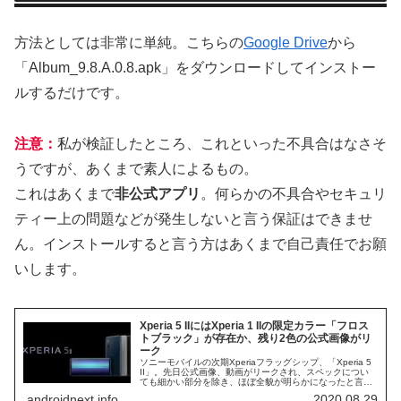
方法としては非常に単純。こちらの
Google Drive
から
「Album_9.8.A.0.8.apk」をダウンロードしてインストー
ルするだけです。
注意：
私が検証したところ、これといった不具合はなさそ
うですが、あくまで素人によるもの。
これはあくまで
非公式アプリ
。何らかの不具合やセキュリ
ティー上の問題などが発生しないと言う保証はできませ
ん。インストールすると言う方はあくまで自己責任でお願
いします。
Xperia 5 IIにはXperia 1 IIの限定カラー「フロス
トブラック」が存在か、残り2色の公式画像がリ
ーク
ソニーモバイルの次期Xperiaフラッグシップ、「Xperia 5
II」。先日公式画像、動画がリークされ、スペックについ
ても細かい部分を除き、ほぼ全貌が明らかになったと言っ
ても過言ではありません。このXperia 5 II、先日、公式と
androidnext.info
2020.08.29