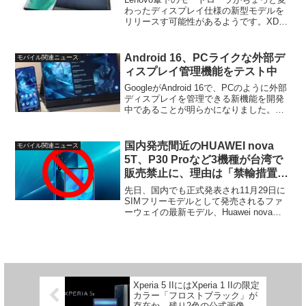
わったディスプレイ仕様の新型モデルを
リリースす可能性があるようです。XDA
の編集者、Mishaal Rahmanが伝えたもの
で、モトローラが現在開発中の次期モデ
ル、Motorola Nioのディスプ...
Android 16、PCライクな外部デ
モバイル関連ニュース
ィスプレイ管理機能をテスト中
GoogleがAndroid 16で、PCのように外部
ディスプレイを管理できる新機能を開発
中であることが明らかになりました。デ
ィスプレイの配置変更やマウス操作の改
善など、従来のAndroidでは実現できなか
った使い勝手の向上が期待されます。
国内発売間近のHUAWEI nova
モバイル関連ニュース
5T、P30 Proなど3機種が台湾で
販売禁止に、理由は「禁輸措置」
にあらず
先日、国内でも正式発表され11月29日に
SIMフリーモデルとして発売されるファ
ーウェイの最新モデル、Huawei nova
5T。ところが、このnova 5Tを含む同社
の3機種が台湾で販売禁止となったことが
明らかになりました。Bloombe...
Xperia 5 IIにはXperia 1 IIの限定
カラー「フロストブラック」が
存在か、残り2色の公式画像が