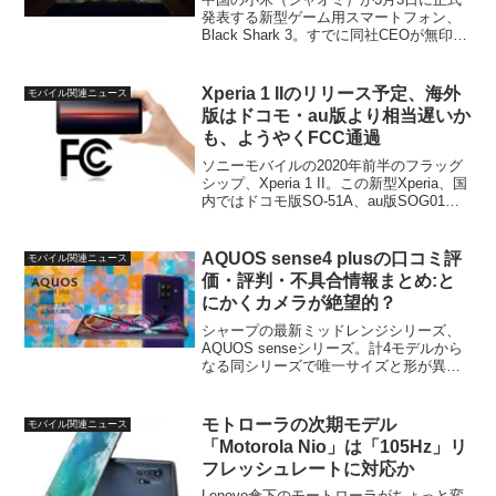
発表する新型ゲーム用スマートフォン、
Black Shark 3。すでに同社CEOが無印の
Black Shark 3とBlack Shark 3 Proの2モ
デル展開となることや、２つに分かれた
デュアルバ...
Xperia 1 IIのリリース予定、海外
モバイル関連ニュース
版はドコモ・au版より相当遅いか
も、ようやくFCC通過
ソニーモバイルの2020年前半のフラッグ
シップ、Xperia 1 II。この新型Xperia、国
内ではドコモ版SO-51A、au版SOG01の
リリースが確定しています。一方、ご存
知の方も多いと思いますが、当初「4月下
旬以降」が予定されていた...
AQUOS sense4 plusの口コミ評
モバイル関連ニュース
価・評判・不具合情報まとめ:と
にかくカメラが絶望的？
シャープの最新ミッドレンジシリーズ、
AQUOS senseシリーズ。計4モデルから
なる同シリーズで唯一サイズと形が異な
るのが上位モデルのAQUOS sense4 plus
です、搭載チップは他のAQUOS sense4
シリーズのモデルと同じで...
モトローラの次期モデル
モバイル関連ニュース
「Motorola Nio」は「105Hz」リ
フレッシュレートに対応か
Lenovo傘下のモートローラがちょっと変