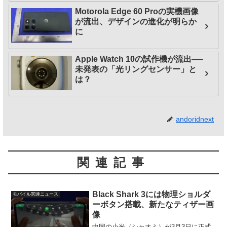
Motorola Edge 60 Proの実機画像
が流出、デザインの進化が明らか
に
Apple Watch 10の試作機が流出──
未発表の「光リングセンサー」と
は？
andoridnext
関連記事
Black Shark 3には物理ショルダ
モバイル関連ニュース
ーボタン搭載、新たなティザー画
像
中国の小米（シャオミ）が3月3日に正式