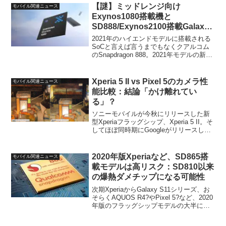
への...
【謎】ミッドレンジ向け
モバイル関連ニュース
Exynos1080搭載機と
SD888/Exynos2100搭載Galaxy
S21が「同性能」という不思議
2021年のハイエンドモデルに搭載される
SoCと言えば言うまでもなくクアルコム
のSnapdragon 888。2021年モデルの新型
XperiaからAQUOS、Galaxyなどに搭載さ
れる予定と言われています。そして一部
の国・地域で展開され...
Xperia 5 II vs Pixel 5のカメラ性
モバイル関連ニュース
能比較：結論「かけ離れてい
る」？
ソニーモバイルが今秋にリリースした新
型Xperiaフラッグシップ、Xperia 5 II。そ
してほぼ同時期にGoogleがリリースした
最新Pixel、Pixel 5。いずれも国内で販売
されており、よく比較対象にされる機種
のペアです。そして今...
2020年版Xperiaなど、SD865搭
モバイル関連ニュース
載モデルは高リスク：SD810以来
の爆熱ダメチップになる可能性
次期XperiaからGalaxy S11シリーズ、お
そらくAQUOS R4?やPixel 5?など、2020
年版のフラッグシップモデルの大半に搭
載されることになるクアルコムの新型チ
ップ、Snapdragon 865 (SD865)。ベンチ