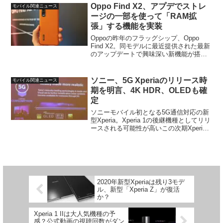
マ...
Oppo Find X2、アプデでストレ
モバイル関連ニュース
ージの一部を使って「RAM拡
張」する機能を実装
Oppoの昨年のフラッグシップ、Oppo
Find X2。同モデルに最近提供された最新
のアップデートで興味深い新機能が搭載
されたようです。GSMArenaが伝えたと
ころによると、このOppo Find X2では6月
分のセキュリティーパッチを...
ソニー、5G Xperiaのリリース時
モバイル関連ニュース
期を明言、4K HDR、OLEDも確
定
ソニーモバイル初となる5G通信対応の新
型Xperia。Xperia 1の後継機種としてリリ
ースされる可能性が高いこの次期Xperia
のリリース時期について初めて「公式」
な形での情報が出てきた模様です。有名
リーカー、Zackbucks氏が台湾...
2020年新型Xperiaは残り3モデ
ル、新型「Xperia Z」が復活
か？
Xperia 1 IIは大人気機種の予
感？公式動画の視聴回数がダン