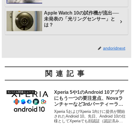
Apple Watch 10の試作機が流出──
未発表の「光リングセンサー」と
は？
andoridnext
関連記事
Xperia 5や1のAndroid 10アプデ
モバイル関連ニュース
にもう一つの要注意点、Novaラ
ンチャーなど3rdパーティーラン
チャーに致命的な不具合
Xperia 5およびXperia 1向けに提供が開始
されたAndroid 10。先日、Android 10の仕
様としてXperiaでも顔認証（認証済みの
顔）機能が排除された、という件につい
てお伝えしましたが、今回、Android 10