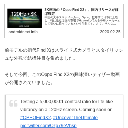
3K画面の「Oppo Find X2」、国内リリースがほ
ぼ確定
中国の大手スマホメーカー、Oppo。数年前に日本に上陸
し、特に最近は国内市場でHuaweiに代わる中華メーカーと
して勢いに乗っているという印象です。さて、そんな
Oppoの新型フラッグシップが国内でリリースされること
がほぼ確実となりました。O...
androidnext.info
2020.02.25
前モデルの初代Find Xはスライド式カメラとスタイリッシ
ュな外観で結構注目を集めました。
そして今回、このOppo Find X2の興味深いティザー動画
が公開されていました。
Testing a 5,000,000:1 contrast ratio for life-like
vibrancy on a 120Hz screen. Coming soon on
#OPPOFindX2
.
#UncoverTheUltimate
pic.twitter.com/Ozg79eVhsp