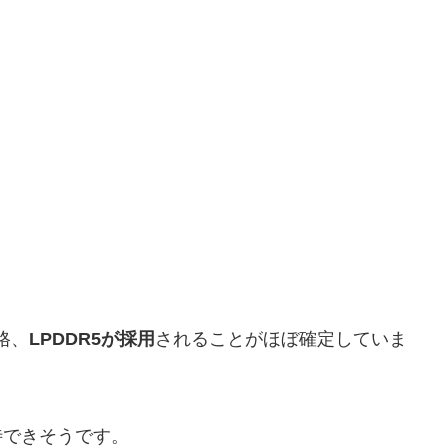
規格、
LPDDR5が採用
されることがほぼ確定していま
待できそうです。