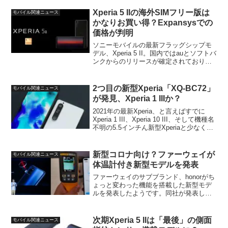
Xperia 5 IIの海外SIMフリー版は
モバイル関連ニュース
かなりお買い得？Expansysでの
価格が判明
ソニーモバイルの最新フラッグシップモ
デル、Xperia 5 II。国内ではauとソフトバ
ンクからのリリースが確定されており、
遅くとも今月中旬ごろにはドコモ版も正
式発表されると思われます。一方、この
Xperia 5 IIはおそらく国内でもSI...
2つ目の新型Xperia「XQ-BC72」
モバイル関連ニュース
が発見、Xperia 1 IIIか？
2021年の最新Xperia、と言えばすでに
Xperia 1 III、Xperia 10 III、そして機種名
不明の5.5インチん新型Xperiaと少なくと
も3モデルが存在することが判明していま
す。一方、今年はMWC2021が6月まで延
期と...
新型コロナ向け？ファーウェイが
モバイル関連ニュース
体温計付き新型モデルを発表
ファーウェイのサブブランド、honorがち
ょっと変わった機能を搭載した新型モデ
ルを発表したようです。同社が発表した
のはhonor Play 4シリーズで、無印のPlay
4と上位モデルのplay 4 Pro、そしてplay
4 Proのスペ...
次期Xperia 5 IIは「最後」の側面
モバイル関連ニュース