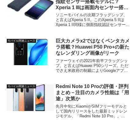
指紋センサー搭載モデルに？
Xperia 1 IIIは画面内センサー搭載
の可能性
ソニーモバイルの次期フラッグシップ、
と言えばXperia 5 II。このXperia 5 IIは
Xperia 1 II同様に側面指紋認証センサーを
搭載しています。そしてこの側面指紋セ
ンサーは一部で好評である一方で、
Xperia以外のブランド...
巨大カメラx2ではなくペンタカメ
モバイル関連ニュース
ラ搭載？Huawei P50 Pro+の新た
なレンダリング画像がリーク
ファーウェイの2021年前半フラッグシッ
プ、と言えばHuawei P50シリーズ。ただ
でさえ米政府の制裁によりGoogleアプ
リ・サービスが使えない上に、部品調達
も難しく、かなり生産数が少なくなると
も言われているので、日本でのリリース
Redmi Note 10 Proの評価・評判
モバイル関連ニュース
の可能...
まとめ－注目のカメラ性能は「用
途」次第か
先月中旬にXiaomiがSIMフリーモデルと
して国内リリースをした最新ミッドレン
ジモデル、「Redmi Note 10 Pro」。
Snapdragon 732G搭載でメインカメラに1
億800万画素センサー（ISOCELL HM2)を
搭載。そ...