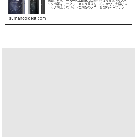
先日、有名リーカーのZackbucks氏がかなり具体的なスペ
ック情報をリークし、カメラ周りを中心にかなり大幅なス
ペック向上となりそうな気配のソニー新型Xperiaフラッグ
シップ、Xperia 1 III。また、昨晩には正式発表も4月14日
で...
sumahodigest.com