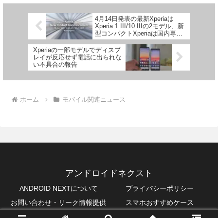
4月14日発表の最新Xperiaは
Xperia 1 III/10 IIIの2モデル、新
型コンパクトXperiaは国内専売
モデル？
Xperiaの一部モデルでディスプ
レイが反応せず電話に出られな
い不具合の報告
ホーム
モバイル関連ニュース
アンドロイドネクスト
ANDROID NEXTについて
プライバシーポリシー
お問い合わせ・リーク情報提供
スマホおすすめケース