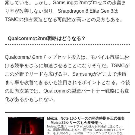
索している。しかし、Samsungの2nmプロセスの歩留ま
り率が改善しない限り、Snapdragon 8 Elite Gen 3は
TSMCの独占製造となる可能性が高いとの見方もある。
Qualcommの2nm戦略はどうなる？
Qualcommの2nmチップセット投入は、モバイル市場にお
ける競争をさらに加速させることになりそうだ。TSMCが
この分野でリードを広げる中、Samsungがどこまで歩留
まり率を改善できるかも注目されるポイントとなる。今後
の動向次第では、Qualcommの製造パートナー戦略にも変
化があるかもしれない。
Meizu、Note 16シリーズの発売時期を正式発表
—Meizu 22シリーズも今夏登場へ
Meizuが次期スマートフォンの投入を本格的に進めてい
る。最新の動向によると、同社は「Meizu Note 16シリー
ズ」を来月発表し、その後、フラッグシップモデルとなる