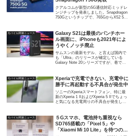
クアルコムが新型の5G通信対応ミッドレ
ンジチップを発表しました。Snapdragon
750Gというチップで、765GからX52 5G
Modem-RFシステムを継承。mmWaveお
よびサブ6GHz周波数、SAおよびNSAネ
ットワーク、TD...
Galaxy S21は最後のパンチホー
モバイル関連ニュース
ル画面に、iPhoneも2021年によ
うやくノッチ廃止
サムスンの最新モデル、と言えば国内で
も「Ultra」のリリースが確定している
Galaxy Note 20シリーズですが、巷では
すでに次期モデル、Galaxy S21シリーズ
についての情報も散見されます。そんな
中、このS21を含む今後のGal...
Xperiaで充電できない、充電中に
モバイル関連ニュース
勝手に再起動する不具合が発生中
ソニーのXperiaスマートフォン、特に最
新のXperia 1 IIおよびXperia 5 IIでちょっ
と気になる充電周りの不具合が発生して
いるようです。具体的には主に以下の症
状：・充電（有線）時に充電ランプは点
くものの実際には給電されてお...
５Gスマホ、電池持ち重視なら
モバイル関連ニュース
SD765搭載の「Pixel 5」や
「Xiaomi Mi 10 Lite」を待つのが
吉？