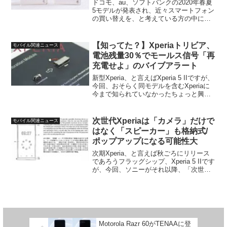
ドコモ、au、ソフトバンクの2020年春夏
5モデルが発表され、近々スマートフォン
の買い替えを、と考えている方の中には
5Gモデルが選択肢に入っている方も多い
のではないでしょうか。一方、国内で5G
通信対応モデルというと、まだSD865搭
【知ってた？】Xperiaトリビア、
モバイル関連ニュース
載のハイ...
電池残量30％でモールス信号「再
充電せよ」のバイブアラート
新型Xperia、と言えばXperia 5 IIですが、
今回、おそらく同モデルを含むXperiaに
今まで知られていなかったちょっと興味
深いバッテリー残量に関連する「隠れ仕
様」が発見された模様です。Reddit上の
ユーザーが発見したもので、こ...
次世代Xperiaは「カメラ」だけで
モバイル関連ニュース
はなく「スピーカー」も格納式/
ポップアップになる可能性大
次期Xperia、と言えば秋ごろにリリース
であろうフラッグシップ、Xperia 5 IIです
が、今回、ソニーがそれ以降、「次世
代」のXperiaで実装する可能性のある興
味深い仕様が発見されました。世界知的
所有権機関(WIPO)に出願された特...
Motorola Razr 60がTENAAに登