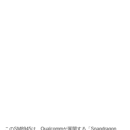
このSM8945は、Qualcommが展開する「Snapdragon