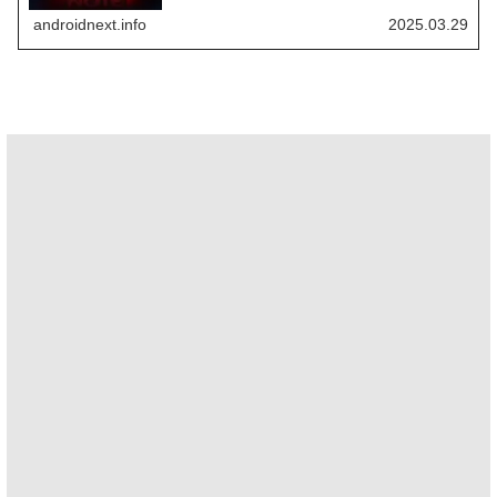
「Meizu 22シリーズ」を今夏に発売する予定だ。ここで
は、それぞれのモデルについて現時点で判明している情報
androidnext.info
2025.03.29
を紹介する。