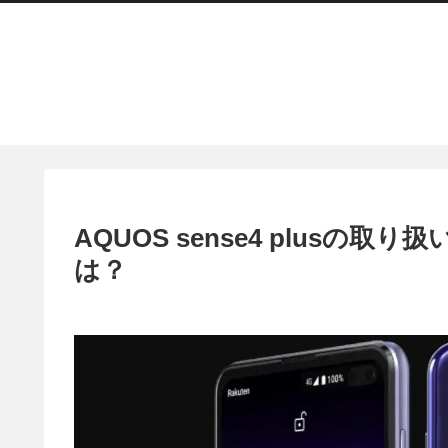
AQUOS sense4 plusの
は？