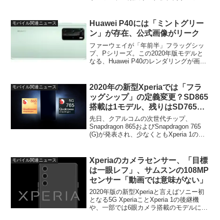
のユーザーから通話に関する不具合が大
量に報告されていることが分かりまし
た。これらは報告のほんの一部で、ツイ
Huawei P40には「ミントグリー
モバイル関連ニュース
ッターを中心におびただし...
ン」が存在、公式画像がリーク
ファーウェイが「年前半」フラッグシッ
プ、Pシリーズ。この2020年版モデルと
なる、Huawei P40のレンダリングが画像
がリークされていました。かなり長細い
ボディー見えますが、気のせいでしょう
か。焦点距離は18～125mm。情報の正確
2020年の新型Xperiaでは「フラ
モバイル関連ニュース
性で...
ッグシップ」の定義変更？SD865
搭載は1モデル、残りはSD765と
の噂
先日、クアルコムの次世代チップ、
Snapdragon 865およびSnapdragon 765
(G)が発表され、少なくともXperia 1の後
継機とされる新型Xperiaフラッグシップ
にSD865が搭載されることはほぼ確定。
しかし、202...
Xperiaのカメラセンサー、「目標
モバイル関連ニュース
は一眼レフ」、サムスンの108MP
センサー「動画では意味がない」
2020年版の新型Xperiaと言えばソニー初
となる5G XperiaことXperia 1の後継機
や、一部では6眼カメラ搭載のモデルにつ
いての噂が色々と出てきています。そん