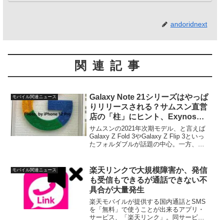
andoridnext
関連記事
Galaxy Note 21シリーズはやっぱ
モバイル関連ニュース
りリリースされる？サムスン直営
店の「柱」にヒント、Exynos
2200搭載か
サムスンの2021年次期モデル、と言えば
Galaxy Z Fold 3やGalaxy Z Flip 3といっ
たフォルダブルが話題の中心。一方、今
年は例年ならば晩夏から秋にかけてリリ
ースされるはずのGalaxy Note 21シリー
ズがキャン...
楽天リンクで大規模障害か、発信
モバイル関連ニュース
も受信もできるが通話できない不
具合が大量発生
楽天モバイルが提供する国内通話とSMS
を「無料」で使うことが出来るアプリ・
サービス、「楽天リンク」。同サービス