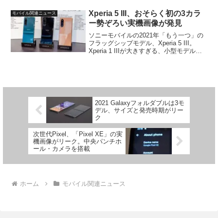
な中、同社のモバイル向けイメージセン
サーの今後の方向性について興味深...
Xperia 5 III、おそらく初の3カラ
モバイル関連ニュース
ー勢ぞろい実機画像が発見
ソニーモバイルの2021年「もう一つ」の
フラッグシップモデル、Xperia 5 III。
Xperia 1 IIIが大きすぎる、小型モデルが
欲しいという方にとっては非常に楽しみ
な新型Xperiaですが、残念ながらまだ国
内でのリリース予定は不明...
2021 Galaxyフォルダブルは3モ
デル、サイズと発売時期がリー
ク
次世代Pixel、「Pixel XE」の実
機画像がリーク。中央パンチホ
ール・カメラを搭載
ホーム
モバイル関連ニュース