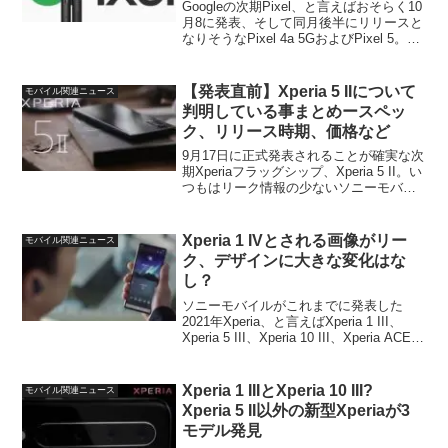
Googleの次期Pixel、と言えばおそらく10
月8に発表、そして同月後半にリリースと
なりそうなPixel 4a 5GおよびPixel 5。前
モデルの廉価版と当年モデルが同時に発
表、そしておそらくリリースされると言
う珍しいパターンになりそ...
【発表直前】Xperia 5 IIについて
モバイル関連ニュース
判明している事まとめースペッ
ク、リリース時期、価格など
9月17日に正式発表されることが確実な次
期Xperiaフラッグシップ、Xperia 5 II。い
つもはリーク情報の少ないソニーモバイ
ルとしては珍しく、発表前にほとんどの
情報がリーク済みとなっています。た
だ、情報が複数のソースから出ており分
Xperia 1 IVとされる画像がリー
モバイル関連ニュース
か...
ク、デザインに大きな変化はな
し？
ソニーモバイルがこれまでに発表した
2021年Xperia、と言えばXperia 1 III、
Xperia 5 III、Xperia 10 III、Xperia ACE II
の4モデル。今年後半に新型Xperiaの発
表・リリースがあるのかは現...
Xperia 1 IIIとXperia 10 III?
モバイル関連ニュース
Xperia 5 II以外の新型Xperiaが3
モデル発見