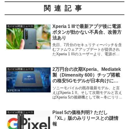
関連記事
Xperia 1 IIIで最新アプデ後に電源
モバイル関連ニュース
ボタンが効かない不具合、改善方
法あり
先日、7月分のセキュリティーパッチを含
むファムウェアアップデートが提供され
たXperia 1 IIIのユーザーより、電源ボタ
ン周りの不具合報告が上がっています。
具体的にはこのアップデート適用直後か
ら、電源ボタンが（物理的に）反応しな
2万円台の次期Xperia、Mediatek
モバイル関連ニュース
い、とい...
製（Dimensity 600）チップ搭載
の格安5Gモデルが日本向けにリ
リースか
ソニーモバイルの既存最新モデル、と言
えばXperia 1 II。そして次期モデルと言え
ばXperia 5の後継機として秋～冬にリリー
ス予定と言われている仮称Xperia 5 II。そ
の他にもミッドレンジのXperia 10 Plus II
の...
Pixel 5の価格判明? ただし
モバイル関連ニュース
「XL」版のみリリースとの謎情
報