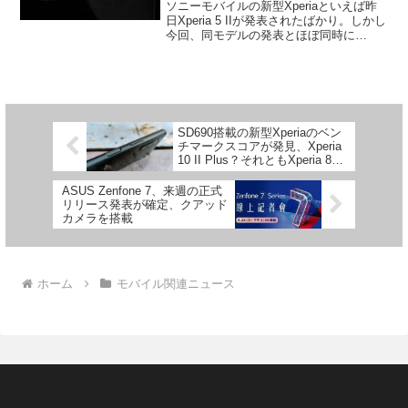
ソニーモバイルの新型Xperiaといえば昨
日Xperia 5 IIが発表されたばかり。しかし
今回、同モデルの発表とほぼ同時に
Xperia 5 IIの後続機種となる次期Xperiaが
3モデル発見されました。今回発見された
のはPM-1331、P...
SD690搭載の新型Xperiaのベン
チマークスコアが発見、Xperia
10 II Plus？それともXperia 8
II？
ASUS Zenfone 7、来週の正式
リリース発表が確定、クアッド
カメラを搭載
ホーム
モバイル関連ニュース