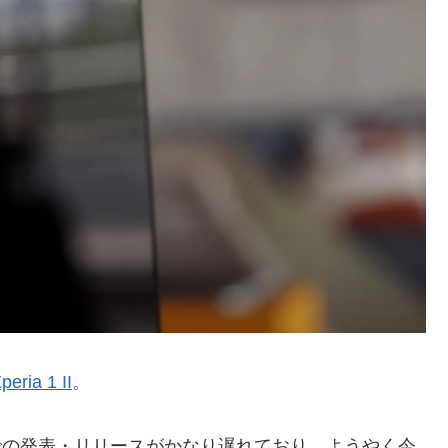
peria 1 II
。
）での発表・リリースがかなり遅れており、ようやく今