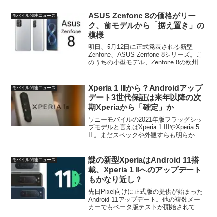
いるXperia 1 IIや最新のXperia 5 IIでさえ
も一部で指紋セン...
ASUS Zenfone 8の価格がリー
モバイル関連ニュース
ク、前モデルから「据え置き」の
模様
明日、5月12日に正式発表される新型
Zenfone、ASUS Zenfone 8シリーズ。こ
のうちの小型モデル、Zenfone 8の欧州に
おける価格がリークされていました。
ASUS Zenfone 8の価格モデル価格
ZenFone 8 (8...
Xperia 1 IIIから？Androidアップ
モバイル関連ニュース
デート3世代保証は来年以降の次
期Xperiaから「確定」か
ソニーモバイルの2021年版フラッグシッ
プモデルと言えばXperia 1 IIIやXperia 5
III。まだスペックや外観すらも明らかに
なっていないこれら次世代Xperiaです
が、今回、今後のXperiaのアップデート
サポートに関する新...
謎の新型XperiaはAndroid 11搭
モバイル関連ニュース
載、Xperia 1 IIへのアップデート
もかなり近し？
先日Pixel向けに正式版の提供が始まった
Android 11アップデート。他の複数メー
カーでもベータ版テストが開始されてい
ますが、先日、Zackbucks氏がXperiaの