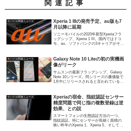
関連記事
Xperia 1 IIIの発売予定、au版も7
モバイル関連ニュース
月以降に延期
ソニーモバイルの2020年新型Xperiaフラ
ッグシップ、Xperia 1 III。国内ではドコ
モ、au、ソフトバンクの3キャリアがそれ
ぞれSO-51B、SOG03、A101SOとして展
開することが確定しています。一方、こ
のうちのドコモ版S...
Galaxy Note 10 Liteの初の実機画
モバイル関連ニュース
像がリーク
サムスンの最新フラッグシップ、Galaxy
Note 10シリーズ。同シリーズの廉価版で
1月中にリリースされると言われている
Galaxy Note 10 Liteの実機画像が初めて
リークされていました。Galaxy Note 10
Lite...
Xperiaの宿命、指紋認証センサー
モバイル関連ニュース
精度問題で同じ指の複数登録は逆
効果、との説
スマートフォンの生態認証方法の一つ、
指紋認証。特にセンサーが長細く面積の
狭い昨年のXperia 1、Xperia 5、そして前
モデルよりは改善されていると言われて