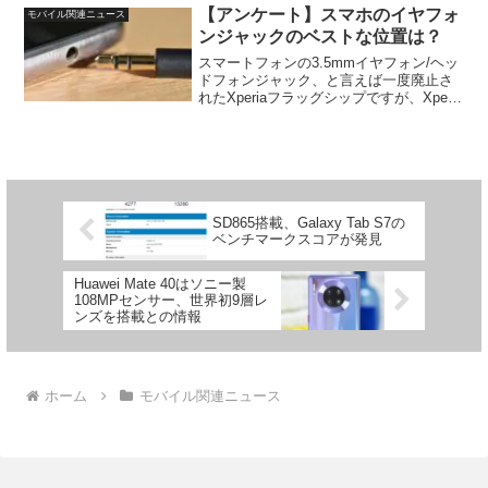
そんな中、phoneArenaによるこのX...
【アンケート】スマホのイヤフォ
モバイル関連ニュース
ンジャックのベストな位置は？
スマートフォンの3.5mmイヤフォン/ヘッ
ドフォンジャック、と言えば一度廃止さ
れたXperiaフラッグシップですが、Xperia
1 IIおよびXperia 5 IIで復活、というのが
印象的でした。一方、現在のところ他メ
ーカーのハイエンド/...
SD865搭載、Galaxy Tab S7の
ベンチマークスコアが発見
Huawei Mate 40はソニー製
108MPセンサー、世界初9層レ
ンズを搭載との情報
ホーム
モバイル関連ニュース