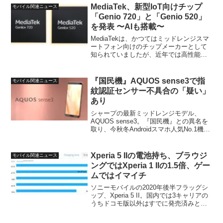
Photography Proといっ...
MediaTek、新型IoT向けチップ
モバイル関連ニュース
「Genio 720」と「Genio 520」
を発表 〜AIも搭載〜
MediaTekは、かつてはミッドレンジスマ
ートフォン向けのチップメーカーとして
知られていましたが、近年では高性能な
スマートフォンやタブレット向けのチッ
プも手がけるようになり、確かな存在感
を示しています。そして今回、同社は新
『国民機』AQUOS sense3で指
モバイル関連ニュース
たな分野に本格参入することを発表しま
紋認証センサー不具合の「疑い」
した。それが、IoT（モノのインターネッ
あり
ト）向けの新チップ「Genio 720」と
「Genio 520」です。
シャープの最新ミッドレンジモデル、
AQUOS sense3。『国民機』との異名を
取り、今秋冬Androidスマホ人気No.1機種
であることは売上ランキングからも明ら
かですが、今回、ちょっと気になる不具
合の報告が発見されました。価格.com
Xperia 5 IIの電池持ち、ブラウジ
モバイル関連ニュース
上...
ングではXperia 1 IIの1.5倍、ゲー
ムではイマイチ
ソニーモバイルの2020年後半フラッグシ
ップ、Xperia 5 II。国内では3キャリアの
うちドコモ版以外はすでに発売済みとな
り、これといった目立った不具合報告も
なく出だしは好調、といった感じです。