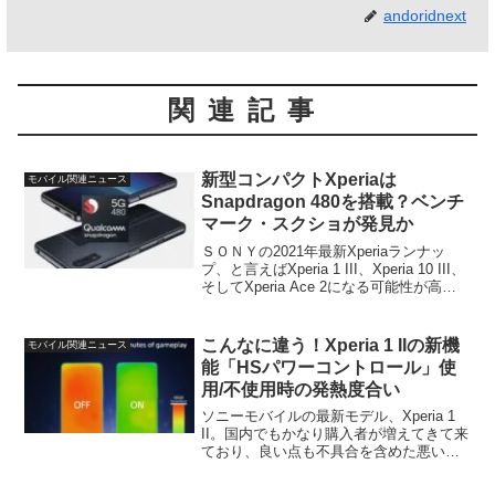
andoridnext
関連記事
新型コンパクトXperiaは
モバイル関連ニュース
Snapdragon 480を搭載？ベンチ
マーク・スクショが発見か
ＳＯＮＹの2021年最新Xperiaランナッ
プ、と言えばXperia 1 III、Xperia 10 III、
そしてXperia Ace 2になる可能性が高い
と言われている5.5インチのコンパクト
Xperiaの3モデル。これまでの情報から
X...
こんなに違う！Xperia 1 IIの新機
モバイル関連ニュース
能「HSパワーコントロール」使
用/不使用時の発熱度合い
ソニーモバイルの最新モデル、Xperia 1
II。国内でもかなり購入者が増えてきて来
ており、良い点も不具合を含めた悪い点
も一通り出尽くしたという感じ。一方で
このXperia 1 IIでの新機能と言えば、