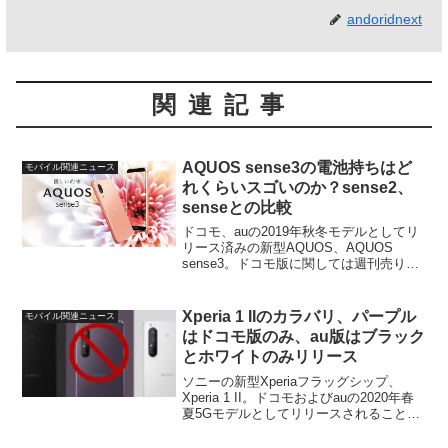
andoridnext
関連記事
AQUOS sense3の電池持ちはど
モバイル関連ニュース
れくらいスゴいのか？sense2、
senseとの比較
ドコモ、auの2019年秋冬モデルとしてリ
リース済みの新型AQUOS、AQUOS
sense3。ドコモ版に関しては週刊売り上
げランキングでAndroid機種ではXperia 5
に次ぐ2位となるなど、順調な売れ行きと
いう印象。搭載チップが2年...
Xperia 1 IIのカラバリ、パープル
モバイル関連ニュース
はドコモ版のみ、au版はブラック
とホワイトのみリリース
ソニーの新型Xperiaフラッグシップ、
Xperia 1 II。ドコモおよびauの2020年春
夏5Gモデルとしてリリースされることが
確定している同モデルですが、今回、au
版SOG01のカラーバリエーションについ