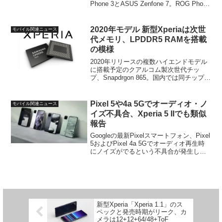
Phone 3とASUS Zenfone 7。ROG Phone
3についてはすでに認証通過情報などから
大体のスペックは判明、SD865+を搭載し
て7月2...
2020年モデル 新型Xperiaは次世
モバイル関連ニュース
代メモリ、LPDDR5 RAMを搭載
の模様
2020年リリースの複数ハイエンドモデル
に搭載予定のクアルコム製次世代チッ
プ、Snapdrgon 865。国内では同チップ搭
載モデルとして次期Xperiaフラッグシッ
プ(Xperia 1の後継機？)やGalaxy S11シリ
ーズなどがリリー...
Pixel 5や4a 5Gでオーディオ・ノ
モバイル関連ニュース
イズ不具合、Xperia 5 IIでも類似
報告
Googleの最新Pixelスマートフォン、Pixel
5およびPixel 4a 5Gでオーディオ再生時
にノイズがでるという不具合が発生して
いる模様です。具体的にはPixel 5もしく
はPixel 4a 5Gのスピーカーで音楽などを
聴いてい...
新型Xperia「Xperia 1.1」のス
ペックと発売時期がリーク、カ
メラは12+12+64/48+ToF