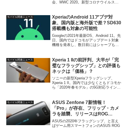
会、MWC 2020。新型コロナウイルスの
影響で、先日、LGが同イベントへの参加
キャンセルを発表。ZTEも展示ブースは
キープするものの、発表イベントはキャ
XperiaのAndroid 11アプデ対
モバイル関連ニュース
ンセルす...
象、国内版と海外版で差？SD630
搭載機も対象の可能性
Googleの2021年最新OS、Android 11。先
日、国内ではドコモがアップデート対象
機種を発表し、数日前にはシャープも
AQUOSの対象機種を公式サイト上に掲載
していました。そんな中、まだ未発表の
Xperia向けのAndroid 1...
Xperia 1 IIの前評判、大半が「完
モバイル関連ニュース
璧なフラッグシップ」との評価も
ネックは「価格」？
ソニーの新型Xperiaフラッグシップ、
Xperia 1 II。国内では少なくともドコモか
ら「2020年春モデル」の5G対応ラインナ
ップの第一陣、SO-51Aとして全色が展開
されることが確実となっています。そし
てこのXperia 1 II、...
ASUS Zenfone 7新情報！
モバイル関連ニュース
「Pro」が存在、フリップ・カメ
ラを踏襲、リリースはROG
Phone3の「すぐ後」
ASUSの2020年フラッグシップ、と言え
ばゲーム用スマートフォンのASUS ROG