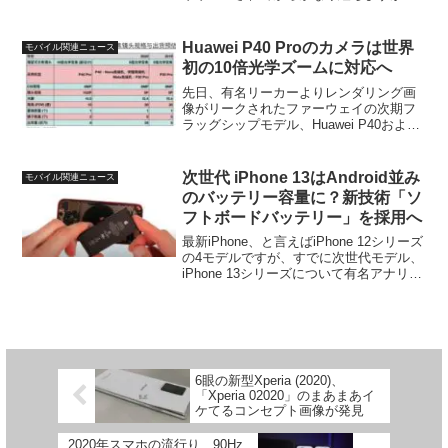
このXperia 5 II、かなり国内向けSIMフリ
ー版の発売待ちという方が多い印象で
す。昨年はXperia 1 ...
Huawei P40 Proのカメラは世界
モバイル関連ニュース
初の10倍光学ズームに対応へ
先日、有名リーカーよりレンダリング画
像がリークされたファーウェイの次期フ
ラッグシップモデル、Huawei P40および
P40 Pro。P40 Proの方はディスプレイが
左右だけでなく上下にも湾曲した「クア
ッドカーブ」と呼ばれる珍しいデザイ
次世代 iPhone 13はAndroid並み
モバイル関連ニュース
ン...
のバッテリー容量に？新技術「ソ
フトボードバッテリー」を採用へ
最新iPhone、と言えばiPhone 12シリーズ
の4モデルですが、すでに次世代モデル、
iPhone 13シリーズについて有名アナリス
トが興味深い情報を提供していました。
Apple関連の情報については非常に信頼性
の高いアナリスト、Ming...
6眼の新型Xperia (2020)、
「Xperia 02020」のまあまあイ
ケてるコンセプト画像が発見
2020年スマホの流行り、90Hz