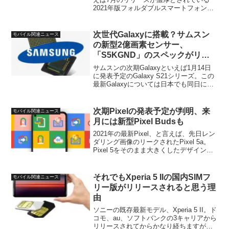
2021年版フォルダブルスマートフォン、
Galaxy Z Fold 3とGalaxy Z Flip 2 (もしく
はFlip 3)。まだレンダリング画像なども
リーク...
次世代Galaxyに搭載？サムスン
モバイル関連ニュース
の新型2億画素センサー、
「S5KGND」のスペックがリー
ク
サムスンの次期Galaxyといえば1月14日
に発表予定のGalaxy S21シリーズ。この
最新Galaxyについては日本でも同日に正
式発表される、とお伝えしました。そん
な中、このGalaxy S21シリーズ以降の
Galaxyフラッグシップに...
次期Pixelの発表予定が判明、来
モバイル関連ニュース
月には新型Pixel Budsも
2021年の最新Pixel、と言えば、先日レン
ダリング画像のリークされたPixel 5a。
Pixel 5をそのまま大きくしたデザインで
外観的にはこれといって特徴はありませ
んが、スペックについてはまだ不明な部
分が大半となっています。そんな中、...
それでもXperia 5 IIの国内SIMフ
モバイル関連ニュース
リー版がリリースされると思う理
由
ソニーの既存最新モデル、Xperia 5 II。ド
コモ、au、ソフトバンクの3キャリアから
リリースされてからかなり経ちますが、