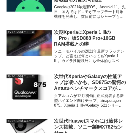
Googleの2021年最新OS、Android 11。先
日、国内ではドコモがアップデート対象
機種を発表し、数日前にはシャープも
AQUOSの対象機種を公式サイト上に掲載
していました。そんな中、まだ未発表の
Xperia向けのAndroid 1...
次期XperiaにXperia 1 IIIの
モバイル関連ニュース
「Pro」版SD888 Pro+16GB
RAM搭載との噂
ソニーモバイルの2021年最新フラッグシ
ップ、と言えば何といってもXperia 1
III。カメラ性能以外にも全体的なスペッ
クが底上げされた、という感じで少なく
とも仕様上は他のフラッグシップに見劣
りする点は皆無といった感じです。そん
次世代XperiaやGalaxyの性能ア
モバイル関連ニュース
なXpe...
ップは凄いかも、SD875の驚愕の
Antutuベンチマークスコアが判
明！
クアルコムが12月初旬に正式発表する新
型ハイエンド向けチップ、Snapdragon
875。Xperia 1 IIIやGalaxy S21シリー
ズ、その他2021年リリースのほとんどの
ハイエンドAndroidモデルに搭載されるこ
とになるこの...
次世代Huaweiスマホには液体レ
モバイル関連ニュース
ンズ搭載、ソニー製IMX782セン
サーと