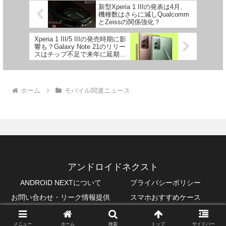
新型Xperia 1 IIIの発表は4月、
機種数はさらに減しQualcomm
とZeissの関係強化？
Xperia 1 III/5 IIIの発売時期に影
響も？Galaxy Note 21のリリー
スはチップ不足で来年に延期の
可能性大
ホーム
モバイル関連ニュース
アンドロイドネクスト
ANDROID NEXTについて
プライバシーポリシー
お問い合わせ・リーク情報提供
スマホおすすめケース
© 2019 アンドロイドネクスト.
メニュー
ホーム
検索
トップ
サイドバー