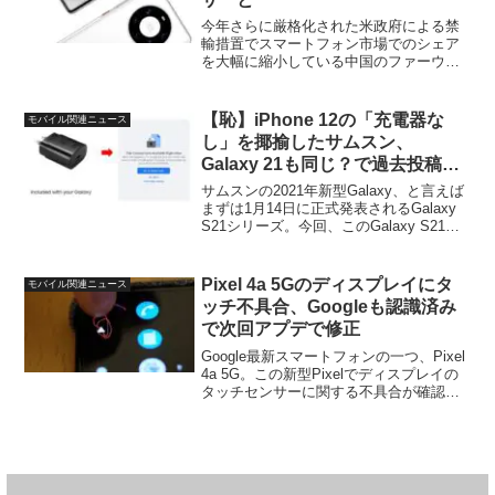
今年さらに厳格化された米政府による禁
輸措置でスマートフォン市場でのシェア
を大幅に縮小している中国のファーウェ
イ。Kirinチップの生産ができなくなり、
現状では少なくともハイエンドモデルの
生産を続けていくことは難しい情勢とな
【恥】iPhone 12の「充電器な
モバイル関連ニュース
っています。ただそ...
し」を揶揄したサムスン、
Galaxy 21も同じ？で過去投稿を
削除
サムスンの2021年新型Galaxy、と言えば
まずは1月14日に正式発表されるGalaxy
S21シリーズ。今回、このGalaxy S21シ
リーズの「付属品」に関連すると思われ
るちょっとおかしなサムスンの行動が確
認されました。iPhone ...
Pixel 4a 5Gのディスプレイにタ
モバイル関連ニュース
ッチ不具合、Googleも認識済み
で次回アプデで修正
Google最新スマートフォンの一つ、Pixel
4a 5G。この新型Pixelでディスプレイの
タッチセンサーに関する不具合が確認さ
れた模様です。Android Policeが伝えたと
ころによると、Pixel 4a 5Gでは12月分の
セキュ...