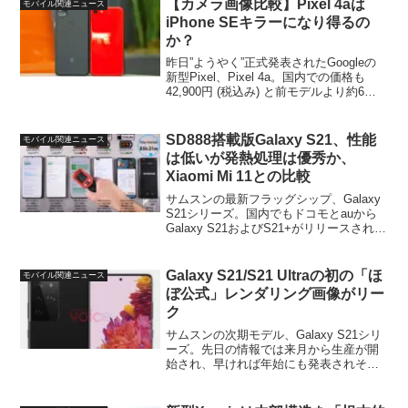
【カメラ画像比較】Pixel 4aは
モバイル関連ニュース
iPhone SEキラーになり得るの
か？
昨日”ようやく”正式発表されたGoogleの
新型Pixel、Pixel 4a。国内での価格も
42,900円 (税込み) と前モデルより約6千
円安価になり、Android市場ではXperia 10
IIといったミッドレンジ機種の強力なライ
バ...
SD888搭載版Galaxy S21、性能
モバイル関連ニュース
は低いが発熱処理は優秀か、
Xiaomi Mi 11との比較
サムスンの最新フラッグシップ、Galaxy
S21シリーズ。国内でもドコモとauから
Galaxy S21およびS21+がリリースされる
ことは確定（S21 Ultraは不明）してお
り、早ければ3月の各キャリアの新プラン
提供とタイミングを合わせ...
Galaxy S21/S21 Ultraの初の「ほ
モバイル関連ニュース
ぼ公式」レンダリング画像がリー
ク
サムスンの次期モデル、Galaxy S21シリ
ーズ。先日の情報では来月から生産が開
始され、早ければ年始にも発表されそう
な雰囲気となっていますが、今回、この
うちのGalaxy S21およびGalaxy S21
Ultraの信頼性の高い初のレン...