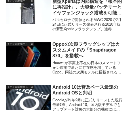
新型Xperiaは内部構造を「根本的
モバイル関連ニュース
に再設計」、大容量バッテリーと
イヤフォンジャック搭載を可能に
（噂）
バルセロナで開催されるMWC 2020で2月
24日に正式リリース発表される2020年版
の新型Xperiaフラッグシップ、通称
「Xperia 1.1」。SD865に5G、4K HDRデ
ィスプレイ、さらにすでにリーク済みの
レンダリング画像より最...
Oppoの次期フラッグシップはカ
モバイル関連ニュース
スタムメイドの「Snapdragon
870」を搭載へ
Huaweiが事実上不在の日本のスマートフ
ォン市場で新たに存在感を増している
Oppo。同社の次期モデルに搭載される
CPUに関してちょっと興味深い情報がで
てきました。GIZMOCHINAが伝えたもの
で、これによるとOppoがリリースする次
Android 10は普及ペース最速の
モバイル関連ニュース
期フ...
Android OSと判明
Googleが昨年9月に正式リリースした現行
最新OS、Android 10。国内版モデルでも
アップデート対象の大部分の機種には提
供済み（少なくともフラッグシップは）
といった感じで、かなりの割合のユーザ
ーが同OSを使用しているという印象。そ
ん...