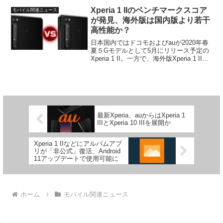
てい...
Xperia 1 IIのベンチマークスコア
モバイル関連ニュース
が発見、海外版は国内版より若干
高性能か？
日本国内ではドコモおよびauが2020年春
夏５Gモデルとして5月にリリース予定の
Xperia 1 II。一方で、海外版Xperia 1 IIに
ついてはまだどこの国・地域でも具体的
な発売時期は発表されておらず、米国版
については数日前にようやく...
最新Xperia、auからはXperia 1
IIIとXperia 10 IIIを展開か
Xperia 1 IIなどにアルバムアプ
リが「非公式」復活、Android
11アップデートで使用可能に
ホーム
モバイル関連ニュース