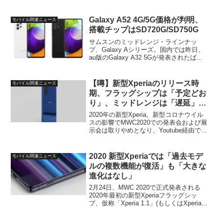
た。このHonor 50はGoogle関連(GMS)サ
ービスにも対応...
Galaxy A52 4G/5G価格が判明、
モバイル関連ニュース
搭載チップはSD720G/SD750G
サムスンのミッドレンジ・ラインナッ
プ、Galaxy Aシリーズ。国内では昨日、
au版のGalaxy A32 5Gが発表されたばか
りですが、海外ではこのGalaxy AX2モデ
ルが続々と投入される気配となっていま
す。そんな中、このGalaxy...
【噂】新型Xperiaのリリース時
モバイル関連ニュース
期、フラッグシップは「予定どお
り」、ミッドレンジは「遅延」－
中国製部品の供給が影響？
2020年の新型Xperia。新型コロナウイル
スの影響でMWC2020での発表会および展
示会は取りやめとなり、Youtube経由での
ビデオ発表会となりましたが、製品自体
は予定通りの日時で発表されます。今の
ところの情報では、2020年前半の新...
2020 新型Xperiaでは「過去モデ
モバイル関連ニュース
ルの複数機能が復活」も「大きな
進化はなし」
2月24日、MWC 2020で正式発表される
2020年最初の新型Xperiaフラッグシッ
プ、仮称「Xperia 1.1」(もしくはXperia 1
2020)。この次期Xperiaのスペックについ
てESATO上に興味深い情報がリークされ