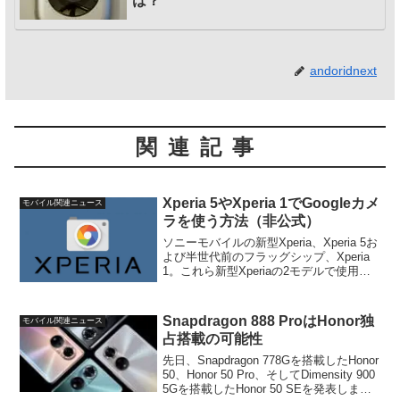
は？
andoridnext
関連記事
Xperia 5やXperia 1でGoogleカメ
モバイル関連ニュース
ラを使う方法（非公式）
ソニーモバイルの新型Xperia、Xperia 5お
よび半世代前のフラッグシップ、Xperia
1。これら新型Xperiaの2モデルで使用可
能なGoogleカメラの非公式バージョンが
XDA上で公開されていました。Xperia 5
やXperi...
Snapdragon 888 ProはHonor独
モバイル関連ニュース
占搭載の可能性
先日、Snapdragon 778Gを搭載したHonor
50、Honor 50 Pro、そしてDimensity 900
5Gを搭載したHonor 50 SEを発表しまし