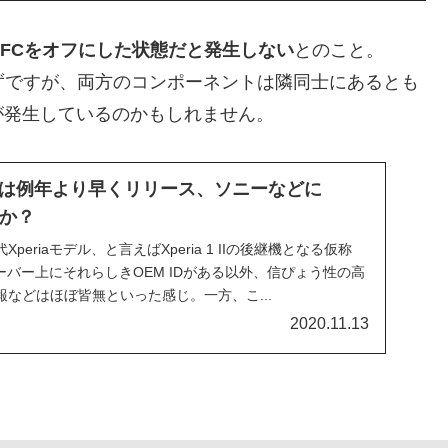
NFCをオフにした状態だと発生しない
とのこと。
ずですが、両方のコンポーネントは隣同士にあるとも
が発生しているのかもしれません。
1 IIIは例年より早くリリース、ソニーなどに
給か？
eriaモデル、と言えばXperia 1 IIの後継機となる仮称
ソニーサーバー上にそれらしきOEM IDがある以外、信ぴょう性の高
などはほぼ皆無といった感じ。一方、こ...
2020.11.13