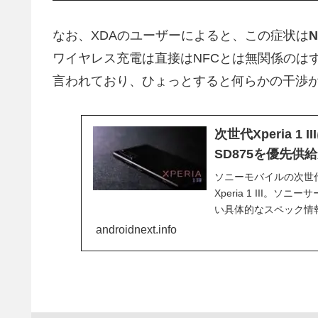
なお、XDAのユーザーによると、この症状は
ワイヤレス充電は直接はNFCとは無関係のは
言われており、ひょっとすると何らかの干渉
次世代Xperia 
SD875を優先供
ソニーモバイルの次世代Xp
Xperia 1 III。
い具体的なスペック情報
androidnext.info