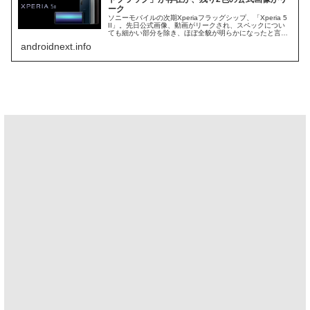
ーク
ソニーモバイルの次期Xperiaフラッグシップ、「Xperia 5
II」。先日公式画像、動画がリークされ、スペックについ
ても細かい部分を除き、ほぼ全貌が明らかになったと言っ
ても過言ではありません。このXperia 5 II、先日、公式と
androidnext.info
思...