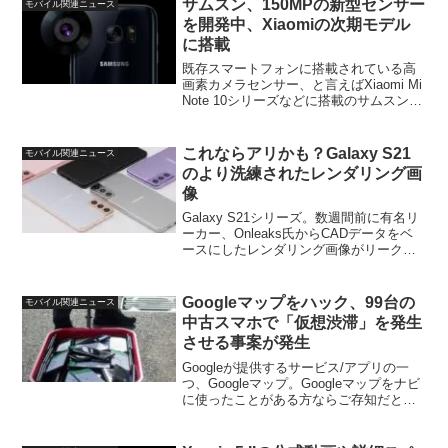
サムスン、150MPの新型センサー
モバイル関連ニュース
を開発中、Xiaomiの次期モデル
に搭載
既存スマートフォンに搭載されている高
画素カメラセンサー、と言えばXiaomi Mi
Note 10シリーズなどに搭載のサムスン製
ISOCELL Bright HMXやGalaxy S20 Ultra
に搭載のISOCELL Bright HM...
これならアリかも？Galaxy S21
モバイル関連ニュース
のより洗練されたレンダリング画
像
Galaxy S21シリーズ。数週間前に有名リ
ーカー、Onleaks氏からCADデータをベ
ースにしたレンダリング画像がリークさ
れ、外観についてはカラーや質感、カメ
ラ周りのデザイン以外についてはほぼ全
貌が明らかになりました。ただ、この
Googleマップをハック、99台の
モバイル関連ニュース
Gala...
中古スマホで「仮想渋滞」を発生
させる事案が発生
Googleが提供するサービス/アプリの一
つ、Googleマップ。Googleマップをナビ
に使ったことがある方ならご存知だとは
思いますが、Googleマップはユーザーの
位置や移動速度などを収集し、これらの
情報を基に交通情報を提供していま