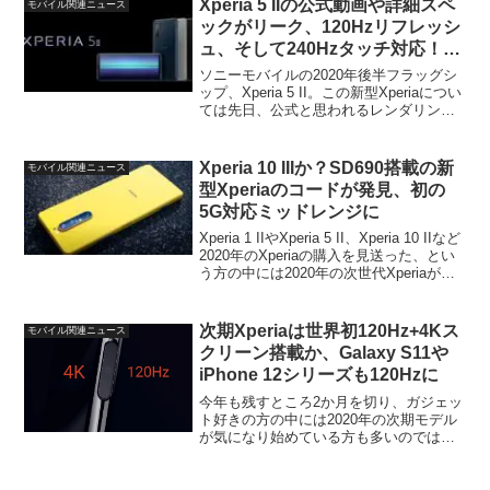
Xperia 5 IIの公式動画や詳細スペ
モバイル関連ニュース
す。...
ックがリーク、120Hzリフレッシ
ュ、そして240Hzタッチ対応！カ
メラも微妙に変化
ソニーモバイルの2020年後半フラッグシ
ップ、Xperia 5 II。この新型Xperiaについ
ては先日、公式と思われるレンダリング
画像がリークされ、ほぼ予想通りの「無
難」な外観となることが明らかになりま
した。そして今回、このXperia ...
Xperia 10 IIIか？SD690搭載の新
モバイル関連ニュース
型Xperiaのコードが発見、初の
5G対応ミッドレンジに
Xperia 1 IIやXperia 5 II、Xperia 10 IIなど
2020年のXperiaの購入を見送った、とい
う方の中には2020年の次世代Xperiaが気
になり始めている方も多いのではないで
しょうか。そんな中、クアルコムのミ
ッ...
次期Xperiaは世界初120Hz+4Kス
モバイル関連ニュース
クリーン搭載か、Galaxy S11や
iPhone 12シリーズも120Hzに
今年も残すところ2か月を切り、ガジェッ
ト好きの方の中には2020年の次期モデル
が気になり始めている方も多いのではな
いでしょうか。そんな中、Twitter上に来
年の新型スマートフォンの一つのトレン
ドについての新情報が掲載されていまし