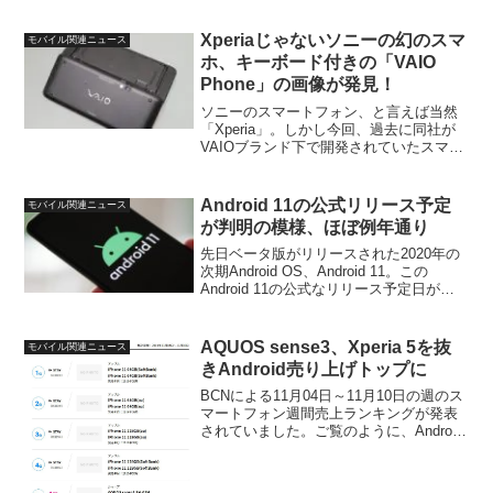
Xperiaじゃないソニーの幻のスマ
モバイル関連ニュース
ホ、キーボード付きの「VAIO
Phone」の画像が発見！
ソニーのスマートフォン、と言えば当然
「Xperia」。しかし今回、過去に同社が
VAIOブランド下で開発されていたスマー
トフォンが存在し、その画像が発見され
た模様です。XDAが伝えたもの。ご覧の
ように外観的にはXperia Playと非常に
Android 11の公式リリース予定
モバイル関連ニュース
良...
が判明の模様、ほぼ例年通り
先日ベータ版がリリースされた2020年の
次期Android OS、Android 11。この
Android 11の公式なリリース予定日が判
明した模様です。これ、Abhishek Yadav
という人物がTwitter上に投稿したもの。
これによ...
AQUOS sense3、Xperia 5を抜
モバイル関連ニュース
きAndroid売り上げトップに
BCNによる11月04日～11月10日の週のス
マートフォン週間売上ランキングが発表
されていました。ご覧のように、Android
スマートフォンではドコモ版のAQUOS
sense3 SH-02Mが初めてトップに。先週1
位だったXperia 5...