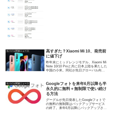
高すぎた？Xiaomi Mi 10、発売前
モバイル関連ニュース
に値下げ
昨年末にミッドレンジモデル、Xiaomi Mi
Note 10/10 Proと共に日本上陸を果たした
中国の小米。同社が先日グローバル向け
に発表をした新型フラッグシップモデ
ル、Xiaomi Mi 10が発売前にも関わらず
すでに「値下げ」がされ...
Googleフォトを来年6月以降も半
モバイル関連ニュース
永久的に無料＋無制限で使い続け
る方法
グーグルが先日発表したGoogleフォトで
の無料の無制限はバックアップサービス
の終了。来年6月以降にバックアップされ
る画像・動画は、同社のスマートフォン