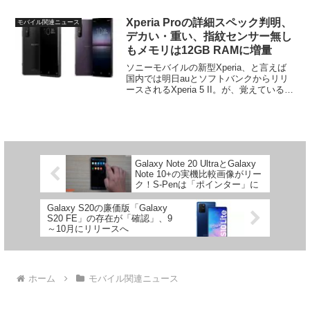
「Pixelシリーズ」を除き、Googleドライ
ブの容量制限の対象となる、というもの
Xperia Proの詳細スペック判明、
モバイル関連ニュース
で大...
デカい・重い、指紋センサー無し
もメモリは12GB RAMに増量
ソニーモバイルの新型Xperia、と言えば
国内では明日auとソフトバンクからリリ
ースされるXperia 5 II。が、覚えているで
しょうか、「Xperia Pro」。同モデルは2
月末にXperia 1 IIやXperia 10 IIと同時発...
Galaxy Note 20 UltraとGalaxy
Note 10+の実機比較画像がリー
ク！S-Penは「ポインター」に
Galaxy S20の廉価版「Galaxy
S20 FE」の存在が「確認」、9
～10月にリリースへ
ホーム
モバイル関連ニュース