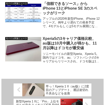
隙間が空いている、という問題で...
「信頼できるソース」から
モバイル関連ニュース
iPhone 13とiPhone SE 3のスペ
ックがリーク
アップルの2020年新型iPhone、iPhone 12
シリーズ。例年より遅れての発表予定
で、4モデルもしくは5モデル展開になる
と言われており、外観を含め大部分の情
報はリーク済みとなっています。しかし
まだこのiPhone 12すら未発表なの...
Xperia5の3キャリア価格比較、
モバイル関連ニュース
au版は10月中購入が得かも、11
月以降はドコモが最安値
ソニーモバイルの新型Xperia、Xperia 5。
国内ではドコモ、au、ソフトバンクの3キ
ャリアからリリースされ、ドコモ版は11
月1日、au版とソフトバンク版は10月25
日が発売日となっています。という訳で
今回はこの3キャリアのXperi...
早っ！Xperia 1 II（au版）に2度
目のアップデート、通話途切れ
不具合などを改善
新型Xperia 1 IIに「Pro」上位モ
デルが存在？メモリ12GB RAM