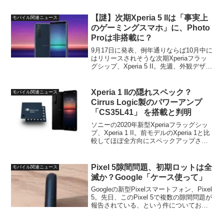
だ、細かな機能については本日の正式発
表で初めて明らかになったもの...
【謎】次期Xperia 5 IIは「事実上
モバイル関連ニュース
のゲーミングスマホ」に、Photo
Proは非搭載に？
9月17日に発表、例年通りならば10月中に
はリリースされそうな次期Xperiaフラッ
グシップ、Xperia 5 II。先週、外観デザイ
ンから大まかなスペックまでリークされ
一気に全体像が見えてきたという印象の
この新型Xperiaですが、今回、...
Xperia 1 IIの隠れスペック？
モバイル関連ニュース
Cirrus Logic製のパワーアンプ
「CS35L41」 を搭載と判明
ソニーの2020年新型Xperiaフラッグシッ
プ、Xperia 1 II。前モデルのXperia 1と比
較してほぼ全方向にスペックアップされ
ており、仕様面ではかなり前評判は良
い、という印象です。国内ではドコモと
auからのリリースが確定してい...
Pixel 5隙間問題、初期ロットは全
モバイル関連ニュース
滅か？Google「ケース使って」
Googleの新型Pixelスマートフォン、Pixel
5。先日、このPixel 5で複数の隙間問題が
報告されている、という件についてお伝
えしました。要はディスプレイのガラス
部分と側面フレームの間にかなり目立つ