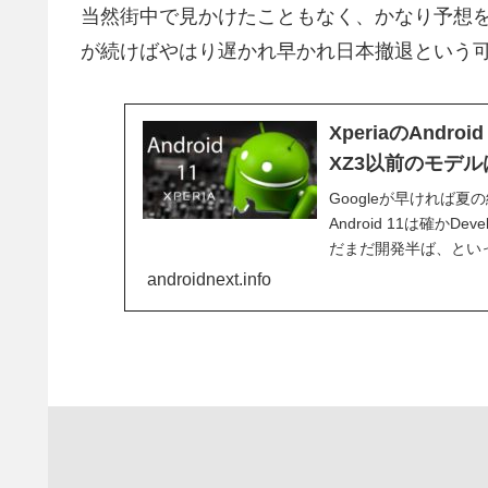
当然街中で見かけたこともなく、かなり予想
が続けばやはり遅かれ早かれ日本撤退という
XperiaのAndroi
XZ3以前のモデ
Googleが早ければ夏の
Android 11は確かD
だまだ開発半ば、といっ
androidnext.info