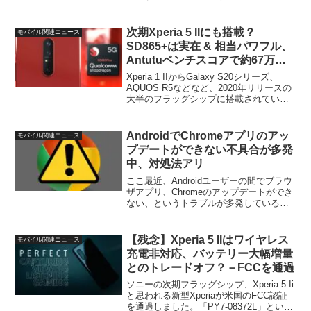
ごく一部、といった感じ。そんな状態に
もかかわらず、来年の新型Xperiaフラッ
グシップ、Xperia 1 III...
次期Xperia 5 IIにも搭載？
モバイル関連ニュース
SD865+は実在 & 相当パワフル、
Antutuベンチスコアで約67万点
を記録！
Xperia 1 IIからGalaxy S20シリーズ、
AQUOS R5などなど、2020年リリースの
大半のフラッグシップに搭載されている
同チップですが、今回、このSD865のア
ップグレード版、SD865+のものとされる
Antutuベンチス...
AndroidでChromeアプリのアッ
モバイル関連ニュース
プデートができない不具合が多発
中、対処法アリ
ここ最近、Androidユーザーの間でブラウ
ザアプリ、Chromeのアップデートができ
ない、というトラブルが多発している模
様です。具体的にはPlayストアアプリを
開き、メニュー→「マイアプリ＆ゲー
ム」を開くと「アップデート保留中」欄
【残念】Xperia 5 IIはワイヤレス
モバイル関連ニュース
にChr...
充電非対応、バッテリー大幅増量
とのトレードオフ？－FCCを通過
ソニーの次期フラッグシップ、Xperia 5 Ii
と思われる新型Xperiaが米国のFCC認証
を通過しました。「PY7-08372L」という