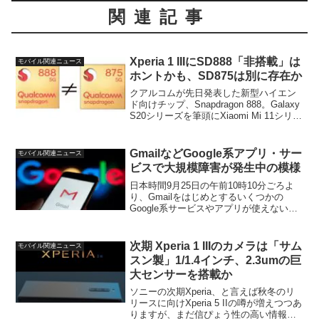
関連記事
Xperia 1 IIIにSD888「非搭載」は
モバイル関連ニュース
ホントかも、SD875は別に存在か
クアルコムが先日発表した新型ハイエン
ド向けチップ、Snapdragon 888。Galaxy
S20シリーズを筆頭にXiaomi Mi 11シリー
ズやOppo Find X3シリーズなど、複数の
機種が同チップを搭載することが確定し
ています。...
GmailなどGoogle系アプリ・サー
モバイル関連ニュース
ビスで大規模障害が発生中の模様
日本時間9月25日の午前10時10分ごろよ
り、Gmailをはじめとするいくつかの
Google系サービスやアプリが使えない障
害がでているようです。私のケースでは
Gmailでは502エラーがでており、何回か
更新をしているとページは表示されるこ
次期 Xperia 1 IIIのカメラは「サム
モバイル関連ニュース
と...
スン製」1/1.4インチ、2.3umの巨
大センサーを搭載か
ソニーの次期Xperia、と言えば秋冬のリ
リースに向けXperia 5 IIの噂が増えつつあ
りますが、まだ信ぴょう性の高い情報は