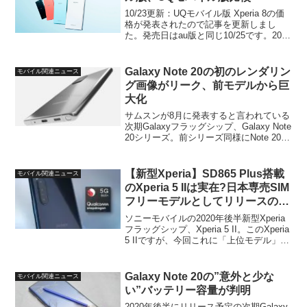
10/23更新：UQモバイル版 Xperia 8の価
格が発表されたので記事を更新しまし
た。発売日はau版と同じ10/25です。2020
年秋冬新作のXperia、と言えばハイエン
ドのXperia 5およびミッドレンジのXperia
8。Xpe...
Galaxy Note 20の初のレンダリン
モバイル関連ニュース
グ画像がリーク、前モデルから巨
大化
サムスンが8月に発表すると言われている
次期Galaxyフラッグシップ、Galaxy Note
20シリーズ。前シリーズ同様にNote 20と
Note 20+という2モデル展開になることが
ほぼ確実となっていますが、今回、この
うちの「無印」、G...
【新型Xperia】SD865 Plus搭載
モバイル関連ニュース
のXperia 5 IIは実在?日本専売SIM
フリーモデルとしてリリースの可
能性
ソニーモバイルの2020年後半新型Xperia
フラッグシップ、Xperia 5 II。このXperia
5 IIですが、今回これに「上位モデル」が
存在する可能性がでてきました。As early
rumor said, SD865+ vers...
Galaxy Note 20の”意外と少な
モバイル関連ニュース
い”バッテリー容量が判明
2020年後半にリリース予定の次期Galaxy