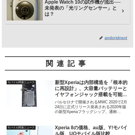
Apple Watch 10の試作機が流出──
未発表の「光リングセンサー」と
は？
andoridnext
関連記事
新型Xperiaは内部構造を「根本的
モバイル関連ニュース
に再設計」、大容量バッテリーと
イヤフォンジャック搭載を可能に
（噂）
バルセロナで開催されるMWC 2020で2月
24日に正式リリース発表される2020年版
の新型Xperiaフラッグシップ、通称
「Xperia 1.1」。SD865に5G、4K HDRデ
ィスプレイ、さらにすでにリーク済みの
レンダリング画像より最...
Xperia 8の価格、au版、Y!モバイ
モバイル関連ニュース
ル版、UQモバイル版比較