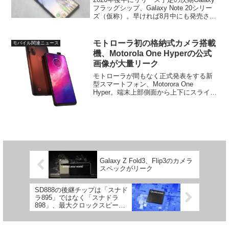
フラッグシップ、Galaxy Note 20シリー
ズ（仮称）。早ければ8月中にも発売され
ると言われている同シリーズですが、今
回、このレギュラーモデルとなるGalaxy
Note 20のバッテリー...
モトローラ初の格納式カメラ搭載
モバイル関連ニュース
機、Motorola One Hyperの公式
画像が大量リーク
モトローラが間もなく正式発表をする新
型スマートフォン、Motorora One
Hyper。端末上部側面から上下にスライド
する前面カメラを搭載し、同社としては
初めての格納式カメラ搭載機種、という
ことになります。そして今回、この
Motoror...
Galaxy Z Fold3、Flip3のカメラ
スペックがリーク
SD888の後継チップは「スナド
ラ895」ではなく「スナドラ
898」、最大クロックスピード
は3.09Ghzとの情報