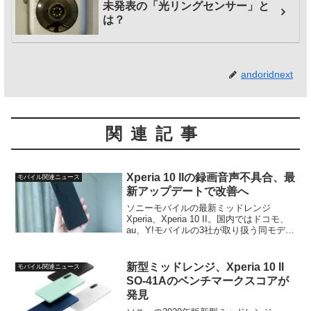
未発表の「光リングセンサー」と
は？
andoridnext
関連記事
Xperia 10 IIの録画音声不具合、最
モバイル関連ニュース
新アップデートで改善へ
ソニーモバイルの最新ミッドレンジ
Xperia、Xperia 10 II。国内ではドコモ、
au、Y!モバイルの3社が取り扱う同モデル
ですが、先ほど、ドコモ版SO-41Aに対し
てファームウェアアップデートが配信さ
れました。Xperia 10 I...
新型ミッドレンジ、Xperia 10 II
モバイル関連ニュース
SO-41Aのベンチマークスコアが
発見