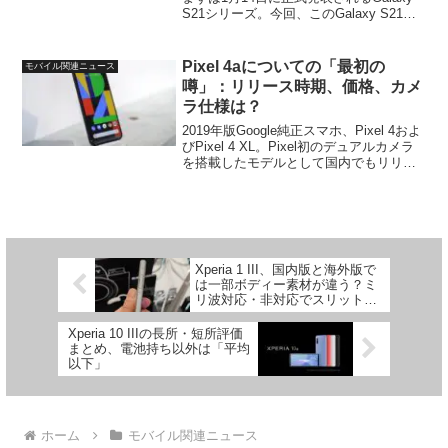
S21シリーズ。今回、このGalaxy S21シ
リーズの「付属品」に関連すると思われ
るちょっとおかしなサムスンの行動が確
認されました。iPhone ...
Pixel 4aについての「最初の
モバイル関連ニュース
噂」：リリース時期、価格、カメ
ラ仕様は？
2019年版Google純正スマホ、Pixel 4およ
びPixel 4 XL。Pixel初のデュアルカメラ
を搭載したモデルとして国内でもリリー
スされていますが、今年はドコモが取扱
いを見送り、ソフトバンクおよびSIMフ
リー版のみという展開にな...
Xperia 1 III、国内版と海外版で
は一部ボディー素材が違う？ミ
リ波対応・非対応でスリットの
有無
Xperia 10 IIIの長所・短所評価
まとめ、電池持ち以外は「平均
以下」
ホーム
モバイル関連ニュース