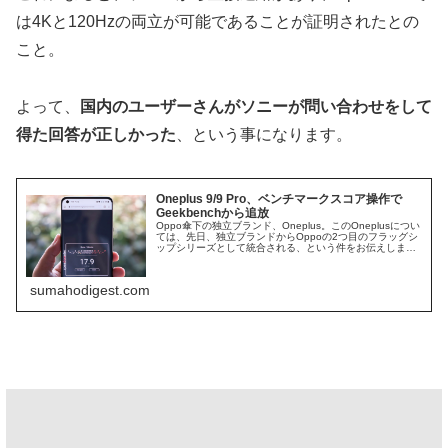
は4Kと120Hzの両立が可能であることが証明されたとの
こと。
よって、
国内のユーザーさんがソニーが問い合わせをして
得た回答が正しかった
、という事になります。
Oneplus 9/9 Pro、ベンチマークスコア操作で
Geekbenchから追放
Oppo傘下の独立ブランド、Oneplus。このOneplusについ
ては、先日、独立ブランドからOppoの2つ目のフラッグシ
ップシリーズとして統合される、という件をお伝えしまし
た。そんなOneplusですが、今回、最新モデルのOnplus ...
sumahodigest.com