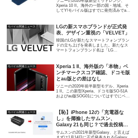
ソニーの2020年版新型ミッドレンジ、
Xperia 10 II。海外の一部の国・地域、そ
してY!モバイル版はすでに発売済みでau
版は6月4日のリリースが決定していま
す。一方、ドコモ版については発売時期
が「6月以降」でまだ具体的なリリース日
LGの新スマホブランドが正式発
モバイル関連ニュース
は...
表、デザイン重視の「VELVET」
韓国のLGが新たなスマートフォンブラン
ドの立ち上げを発表しました。新たなス
マートフォンブランド名は「LG
VELVET」。スマートフォンのデザイン
がどれも似通ったものになってきている
中で、他とは一線を画す特徴のあるデザ
Xperia 1 II、海外版の「本物」ベ
モバイル関連ニュース
イン、というのが一つの...
ンチマークスコア確認、ドコモ版
とau版との差はなし
ソニーの2020年前半新型モデル、Xperia
1 II。この新型Xperia、ドコモ版SO-51A
およびau版SOG01についてはすでにベン
チマークスコアが複数発見されており、
少なくともGeekbench上での性能におい
てはライバルの機種...
【恥】iPhone 12の「充電器な
モバイル関連ニュース
し」を揶揄したサムスン、
Galaxy 21も同じ？で過去投稿を
削除
サムスンの2021年新型Galaxy、と言えば
まずは1月14日に正式発表されるGalaxy