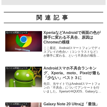
関連記事
XperiaなどAndroidで画面の色が
モバイル関連ニュース
勝手に変わる不具合、原因は
Chromeの模様
ここ最近、Androidスマートフォンでディ
スプレイの色合い（コントラストなど）
が勝手に変わる、という不具合の報告を
非常に良く見かけます。ディスプレイの
色合いが勝手に変わる不具合の症状と発
生条件などこの問題、国内ではXperiaが
Androidスマホ不具合ランキン
モバイル関連ニュース
多いのです...
グ、Xperia、moto、Pixelが最も
「少ない」ベスト３に
先日、当サイトではAndroidスマートフォ
ンの「不具合」についてアンケートを行
いました。XperiaやAQUOS、Galaxyなど
キャリアを中心に展開している主要ブラ
ンドからSIMフリーモデルを中心に展開
しているメーカーまで、合計12メー...
Galaxy Note 20 Ultraは「最強」
モバイル関連ニュース