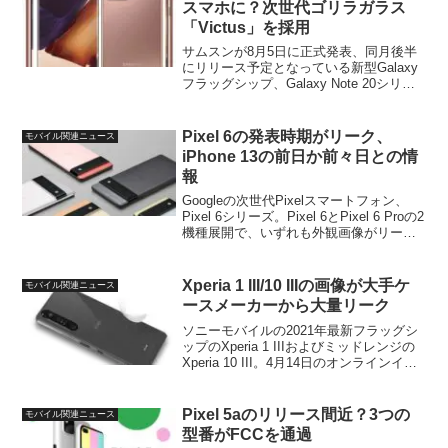
スマホに？次世代ゴリラガラス
「Victus」を採用
サムスンが8月5日に正式発表、同月後半
にリリース予定となっている新型Galaxy
フラッグシップ、Galaxy Note 20シリー
ズ。この上位モデル、Galaxy Note 20
Ultraの外装について興味深い新情報がで
てきました。サムス...
Pixel 6の発表時期がリーク、
モバイル関連ニュース
iPhone 13の前日か前々日との情
報
Googleの次世代Pixelスマートフォン、
Pixel 6シリーズ。Pixel 6とPixel 6 Proの2
機種展開で、いずれも外観画像がリーク
済み、そして同社初の自社製チップ、
「Tensor」を搭載することも公式に明ら
かにされています...
Xperia 1 III/10 IIIの画像が大手ケ
モバイル関連ニュース
ースメーカーから大量リーク
ソニーモバイルの2021年最新フラッグシ
ップのXperia 1 IIIおよびミッドレンジの
Xperia 10 III。4月14日のオンラインイベ
ントで正式発表されることが確実視され
ているこれら2モデルですが、今回、大手
アクセサリーメーカーよ...
Pixel 5aのリリース間近？3つの
モバイル関連ニュース
型番がFCCを通過