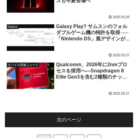
ズも今夏登場へ
2025.03.29
Galaxy Play? サムスンのフォル
Galaxy
ダブルゲーム機の特許を取得 ──
「Nintendo DS」風デザインが話
題に
2025.03.27
Qualcomm、2026年に2nmプロ
モバイル関連ニュース
セスを採用へ—Snapdragon 8
Elite Gen3を含む2種類のチップ
セットを投入か
2025.03.27
次のページ