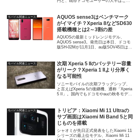
円と、既存ドコモユーザーの大半はこの
プランに移行することで現在より料金が
下がることになるわけで、現在使ってい
るドコモの機種でそのままプランだけを
AQUOS sense3はベンチマーク
モバイル関連ニュース
ahamoに...
がイマイチ？Xperia 8などSD630
搭載機種とは2～3割の差
AQUOSの最新ミッドレンジモデル、
AQUOS sense3。発売日は本日、ドコモ
版SH-02Mが11月1日、au版SOV45日は11
月2日と確定し、秋冬モデルの「地味な主
役」がようやく登場、といった感じで
す。そして今回、このAQUOS s...
次期 Xperia 5 IIのバッテリー容量
モバイル関連ニュース
がリーク？Xperia 1 IIより分厚く
なる可能性
ソニーモバイルの次期フラッグシップ、
と言えばXperia 5の後継機、通称「Xperia
5 II」。国内でもドコモやauの秋冬モデル
（もしくは冬春モデル）としてリリース
されることが確実視されていますが、リ
リース時期についてはずれ込むといっ...
トリビア：Xiaomi Mi 11 Ultraの
モバイル関連ニュース
サブ画面はXiaomi Mi Band 5と同
じものを搭載
シャオミが先日正式発表をしたXiaomi 11
シリーズの最上位モデル、Xiaomi Mi 11