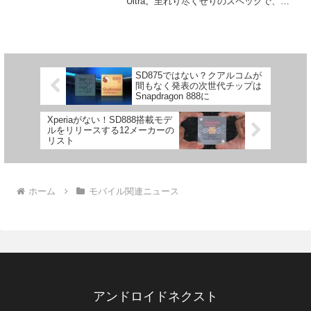
Ultra。至れり尽くせりのスペックで、カ
メラも発表と同時にDXOMarkの評価でト
ップを獲得するなど、今のところ死角な
し、といったハイエンドモ...
SD875ではない？クアルコムが
間もなく発表の次世代チップは
Snapdragon 888に
Xperiaがない！SD888搭載モデ
ルをリリースする12メーカーの
リスト
ホーム
モバイル関連ニュース
アンドロイドネクスト