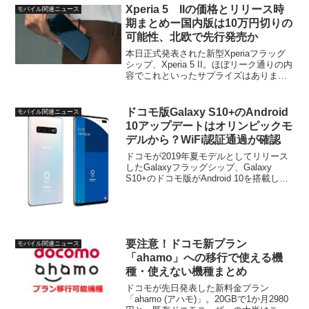
Xperia 5 IIの価格とリリース時
モバイル関連ニュース
期まとめー国内版は10万円切りの
可能性、北欧で先行発売か
本日正式発表された新型Xperiaフラッグ
シップ、Xperia 5 II。ほぼリーク通りの内
容でこれといったサプライズはありませ
んでした。ただ、このXperia 5 II、一部の
国・地域ではすでに価格も公表されてい
ます。Xperia 5 I...
ドコモ版Galaxy S10+のAndroid
モバイル関連ニュース
10アップデートはオリンピックモ
デルから？WiFi認証通過が確認
ドコモが2019年夏モデルとしてリリース
したGalaxyフラッグシップ、Galaxy
S10+のドコモ版がAndroid 10を搭載し、
10月24日付けでWiFi認証を通過している
ことが発見されました。ただ今回発見さ
れたのはSC-05Lで、...
要注意！ドコモ新プラン
モバイル関連ニュース
「ahamo」への移行で使える機
種・使えない機種まとめ
ドコモが先日発表した新料金プラン
「ahamo (アハモ)」。20GBで1か月2980