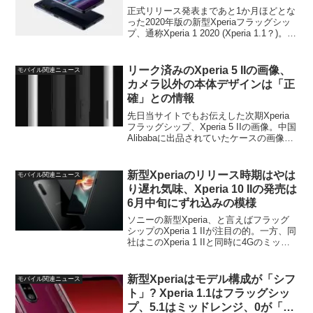
正式リリース発表まであと1か月ほどとな
った2020年版の新型Xperiaフラッグシッ
プ、通称Xperia 1 2020 (Xperia 1.1？)。
Xperia初の5G通信対応、最低4つのリアカ
メラ、そしてイヤフォンジャック復活の
可能性が極...
リーク済みのXperia 5 IIの画像、
モバイル関連ニュース
カメラ以外の本体デザインは「正
確」との情報
先日当サイトでもお伝えした次期Xperia
フラッグシップ、Xperia 5 IIの画像。中国
Alibabaに出品されていたケースの画像の
一部として掲載されていたものですが、
信ぴょう性についてはかなり怪しい部分
があり、ネット上でもフェイクとの...
新型Xperiaのリリース時期はやは
モバイル関連ニュース
り遅れ気味、Xperia 10 IIの発売は
6月中旬にずれ込みの模様
ソニーの新型Xperia、と言えばフラッグ
シップのXperia 1 IIが注目の的。一方、同
社はこのXperia 1 IIと同時に4Gのミッド
レンジモデル、Xperia 10 IIも発表してお
り、国内ではドコモが取り扱うことが判
明しています...
新型Xperiaはモデル構成が「シフ
モバイル関連ニュース
ト」? Xperia 1.1はフラッグシッ
プ、5.1はミッドレンジ、0が「プ