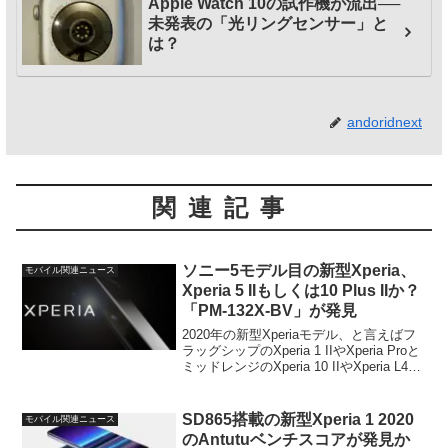
Apple Watch 10の試作機が流出──
未発表の「光リングセンサー」と
は？
andoridnext
関連記事
ソニー5モデル目の新型Xperia、
モバイル関連ニュース
Xperia 5 IIもしくは10 Plus IIか？
「PM-132X-BV」が発見
2020年の新型Xperiaモデル、と言えばフ
ラッグシップのXperia 1 IIやXperia Proと
ミッドレンジのXperia 10 IIやXperia L4の
4モデル。しかし今回、2020年5機種目の
Xperiaの存在が初めて公式に...
SD865搭載の新型Xperia 1 2020
モバイル関連ニュース
のAntutuベンチスコアが発見か