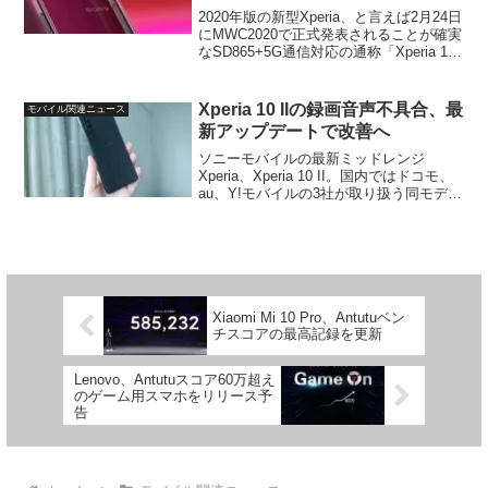
レミアム」に
2020年版の新型Xperia、と言えば2月24日
にMWC2020で正式発表されることが確実
なSD865+5G通信対応の通称「Xperia 1
2020」。今のところ、ソニーのサーバー
情報から4つの異なる型番のモデルが存在
することは確認され...
Xperia 10 IIの録画音声不具合、最
モバイル関連ニュース
新アップデートで改善へ
ソニーモバイルの最新ミッドレンジ
Xperia、Xperia 10 II。国内ではドコモ、
au、Y!モバイルの3社が取り扱う同モデル
ですが、先ほど、ドコモ版SO-41Aに対し
てファームウェアアップデートが配信さ
れました。Xperia 10 I...
Xiaomi Mi 10 Pro、Antutuベン
チスコアの最高記録を更新
Lenovo、Antutuスコア60万超え
のゲーム用スマホをリリース予
告