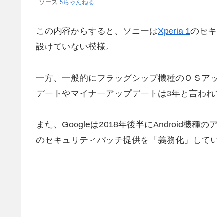
ソース:
5ちゃんねる
この内容からすると、ソニーは
Xperia 1
のセキ
設けていない模様。
一方、一般的にフラッグシップ機種のＯＳアッ
デートやマイナーアップデートは3年と言われ
また、Googleは2018年後半にAndroid
のセキュリティパッチ提供を「義務化」して