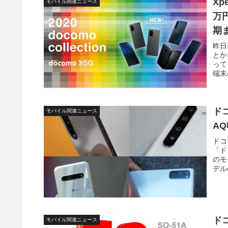
Xp
モバイル関連ニュース
万
期
昨日
とか
って
端末
ド
モバイル関連ニュース
AQ
ドコ
「ド
のモ
デルの
ド
モバイル関連ニュース