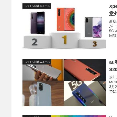
Xp
モバイル関連ニュース
意
新型
が一
5G
回答
au
モバイル関連ニュース
S2
追記
Mi
3月
でにXp