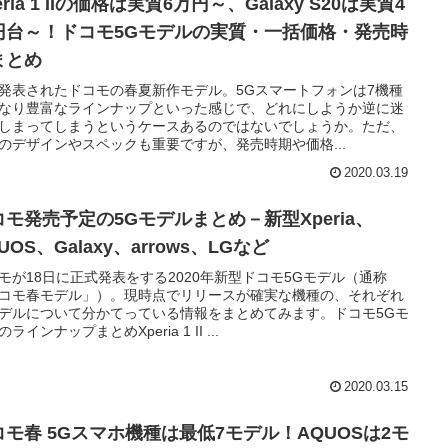
eria 1 IIの価格は実質6万円～、Galaxy S20は実質4
円台～！ドコモ5Gモデルの実質・一括価格・発売時
まとめ
発表されたドコモの春夏新作モデル。5Gスマートフォンは7機種
なり豊富なラインナップといった感じで、どれにしようか逆に迷
しまってしまうというケースあるのではないでしょうか。ただ、
のデザインやスペックも重要ですが、発売時期や価格...
2020.03.19
コモ発売予定の5Gモデルまとめ－新型Xperia、
UOS、Galaxy、arrows、LGなど
モが18日に正式発表をする2020年新型ドコモ5Gモデル（通称
コモ春モデル」）。現時点でリリースが確実な機種の、それぞれ
デルについて分かてっている情報をまとめてみます。ドコモ5Gモ
ラインナップまとめXperia 1 II ...
2020.03.15
コモ春 5Gスマホ機種は最低7モデル！AQUOSは2モ