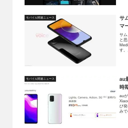
サム
モバイル関連ニュース
マー
サム
と思
Med
す。
au
モバイル関連ニュース
時
au
Xia
び発
みで4