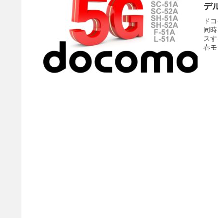
デ
ドコ
同時
スす
春モ