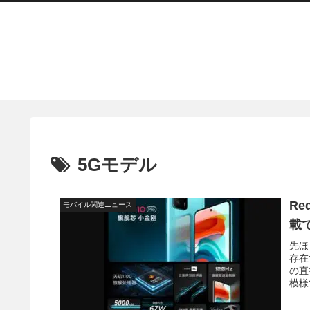
5Gモデル
Re
モバイル関連ニュース
載
先ほ
存在
の直
模様