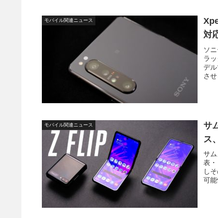
Xp
モバイル関連ニュース
対
ソニ
ラッ
デル
させ
サム
モバイル関連ニュース
ス
サム
表・
しそ
可能