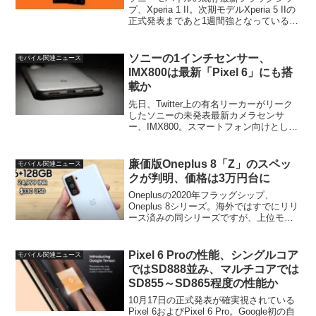
プ、Xperia 1 II。次期モデルXperia 5 IIの
正式発表まであと1週間強となっているの
にもかかわらず、展開対象予定の地域で
おそらく唯一、未リリースとなっている
のがこの中国本土版で、型番はXQ...
ソニーの1インチセンサー、
モバイル関連ニュース
IMX800は最新「Pixel 6」にも搭
載か
先日、Twitter上の有名リーカーがリーク
したソニーの未発表最新カメラセンサ
ー、IMX800。スマートフォン向けとして
は初となる1インチの巨大センサーで、フ
ァーウェイの2021年前半フラッグシッ
プ、Huawei P50シリーズに初搭載され...
廉価版Oneplus 8「Z」のスペッ
モバイル関連ニュース
クが判明、価格は3万円台に
Oneplusの2020年フラッグシップ、
Oneplus 8シリーズ。海外ではすでにリリ
ース済みの同シリーズですが、上位モデ
ルのOneplus 8 Proについてはかなり品薄
状態で一部ではプレミアも付いていると
か。そんなOneplus 8シ...
Pixel 6 Proの性能、シングルコア
モバイル関連ニュース
ではSD888並み、マルチコアでは
SD855～SD865程度の性能か
10月17日の正式発表が確実視されている
Pixel 6およびPixel 6 Pro。Google初の自