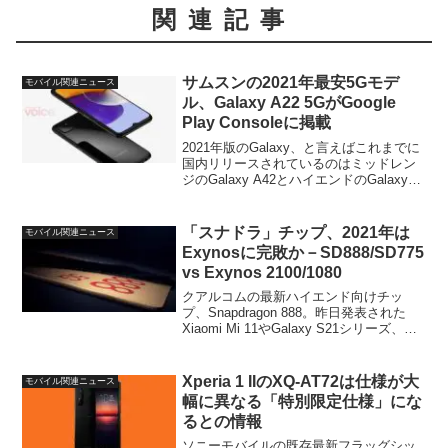
関連記事
サムスンの2021年最安5Gモデ
モバイル関連ニュース
ル、Galaxy A22 5GがGoogle
Play Consoleに掲載
2021年版のGalaxy、と言えばこれまでに
国内リリースされているのはミッドレン
ジのGalaxy A42とハイエンドのGalaxy
S21シリーズ。一方、海外ではミッドレ
ンジのGalaxy Aシリーズが続々と展開さ
れており、今回、このうち...
「スナドラ」チップ、2021年は
モバイル関連ニュース
Exynosに完敗か－SD888/SD775
vs Exynos 2100/1080
クアルコムの最新ハイエンド向けチッ
プ、Snapdragon 888。昨日発表された
Xiaomi Mi 11やGalaxy S21シリーズ、次
期XperiaフラッグシップのXperia 1 IIIな
どに搭載される予定となっています。一
方、この...
Xperia 1 IIのXQ-AT72は仕様が大
モバイル関連ニュース
幅に異なる「特別限定仕様」にな
るとの情報
ソニーモバイルの既存最新フラッグシッ