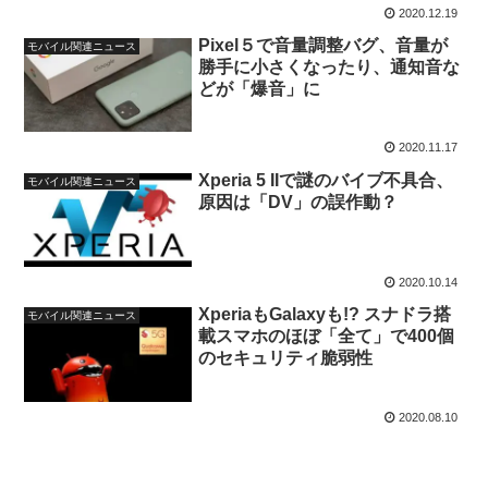
2020.12.19
Pixel５で音量調整バグ、音量が
モバイル関連ニュース
勝手に小さくなったり、通知音な
どが「爆音」に
2020.11.17
Xperia 5 IIで謎のバイブ不具合、
モバイル関連ニュース
原因は「DV」の誤作動？
2020.10.14
XperiaもGalaxyも!? スナドラ搭
モバイル関連ニュース
載スマホのほぼ「全て」で400個
のセキュリティ脆弱性
2020.08.10