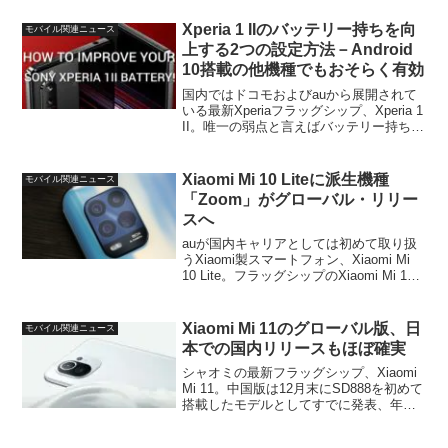
の洗練されたデザインは結構注目度が高
い、という印象。一方、同モデルについ
Xperia 1 IIのバッテリー持ちを向
モバイル関連ニュース
て...
上する2つの設定方法－Android
10搭載の他機種でもおそらく有効
国内ではドコモおよびauから展開されて
いる最新Xperiaフラッグシップ、Xperia 1
II。唯一の弱点と言えばバッテリー持ち
で、キャリアの公式スペック上でも他の
5G通信対応フラッグシップと比べると、
電池持ちの悪さが目立ちます。そんなX...
Xiaomi Mi 10 Liteに派生機種
モバイル関連ニュース
「Zoom」がグローバル・リリー
スへ
auが国内キャリアとしては初めて取り扱
うXiaomi製スマートフォン、Xiaomi Mi
10 Lite。フラッグシップのXiaomi Mi 10
およびMi 10 Proの廉価版という位置づけ
ですが、搭載チップはSD765で５G対応
と普段使...
Xiaomi Mi 11のグローバル版、日
モバイル関連ニュース
本での国内リリースもほぼ確実
シャオミの最新フラッグシップ、Xiaomi
Mi 11。中国版は12月末にSD888を初めて
搭載したモデルとしてすでに発表、年始
から発売されていますが、先ほどオンラ
インでグローバル版向けの正式発表が行