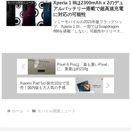
われました。価格は事前リーク通り
Xperia 1 IIIは2300mAh x 2のデュ
モバイル関連ニュース
8GB/...
アルバッテリー搭載で超高速充電
に対応の可能性
ソニーモバイルの2021年版フラッグシッ
プ、Xperia 1 III。一部ではSnapdragon
888を搭載「しない」可能性やリリースが
遅くなると言った噂もでており、毎度の
ことながら情報が交錯している状態で
す。（いすれも可能性は低そうで...
Pixel 6 Proは「最も重いPixel」
に、重量は約210g
Xiaomi Pad 5が発売10分で完
売！国内版も大人気の予感
ホーム
モバイル関連ニュース