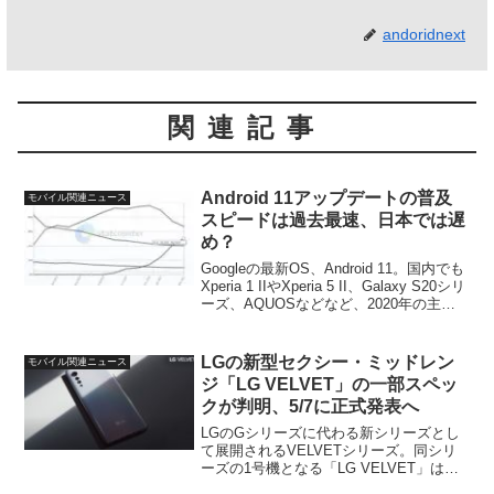
andoridnext
関連記事
Android 11アップデートの普及
モバイル関連ニュース
スピードは過去最速、日本では遅
め？
Googleの最新OS、Android 11。国内でも
Xperia 1 IIやXperia 5 II、Galaxy S20シリ
ーズ、AQUOSなどなど、2020年の主要
機種には大体アップデートが行き渡った
という印象です。そんなAndroid...
LGの新型セクシー・ミッドレン
モバイル関連ニュース
ジ「LG VELVET」の一部スペッ
クが判明、5/7に正式発表へ
LGのGシリーズに代わる新シリーズとし
て展開されるVELVETシリーズ。同シリ
ーズの1号機となる「LG VELVET」はす
でにYoutube上で公式動画も公開済みでそ